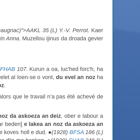
eaugnac)">AAKL 35 (L) Y.-V. Perrot.
Kaer
tin Anna.
Muzellou ijinus da droada gevier
FHAB
107.
Kurun a oa, luc'hed forc'h, ha
let al loen-se o vont,
du evel an noz
ha
oz
.
alors que le travail n’a pas été achevé de
 noz da askoeza an deiz
, ober e labour a
’ar beden]
e lakea an noz da askoeza an
se koves holl e dud. ●
(1928)
BFSA
186 (L)