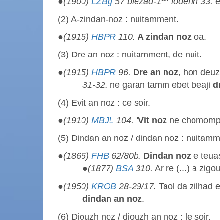
●
(1900)
LZBg
57 blezad-1
lodenn 33.
e
(2) A-zindan-noz : nuitamment.
●
(1915)
HBPR
110.
A zindan noz
oa.
(3) Dre an noz : nuitamment, de nuit.
●
(1915)
HBPR
96.
Dre an noz
, hon deuz
31-32.
ne garan tamm ebet beaji
d
(4) Evit an noz : ce soir.
●
(1910)
MBJL
104.
'Vit noz
ne chomomp k
(5) Dindan an noz / dindan noz : nuitamm
●
(1866)
FHB
62/80b.
Dindan noz
e teuas 
●
(1877)
BSA
310.
Ar re (...) a zig
●
(1950)
KROB
28-29/17.
Taol da zilhad e
dindan an noz
.
(6) Diouzh noz / diouzh an noz : le soir.