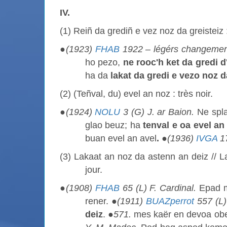
IV.
(1) Reiñ da grediñ e vez noz da greisteiz 
●
(1923)
FHAB
1922 – légérs changement
ho pezo,
ne rooc'h ket da gredi d
ha da
lakat da gredi e vezo noz d
(2) (Teñval, du) evel an noz : très noir.
●
(1924)
NOLU
3 (G) J. ar Baion.
Ne spl
glao beuz; ha
tenval e oa evel an
buan evel an avel
.
●
(1936)
IVGA
17
(3) Lakaat an noz da astenn an deiz // La
jour.
●
(1908)
FHAB
65 (L) F. Cardinal.
Epad m
rener. ●
(1911)
BUAZperrot
557 (L) 
deiz
. ●
571.
mes kaër en devoa obe