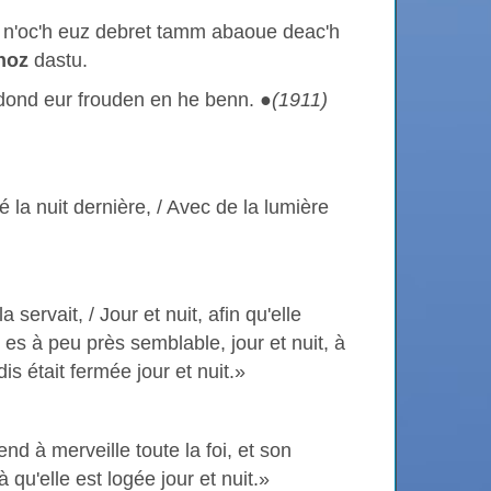
n'oc'h euz debret tamm abaoue deac'h
noz
dastu.
 dond eur frouden en he benn. ●
(1911)
êté la nuit dernière, / Avec de la lumière
a servait, / Jour et nuit, afin qu'elle
 es à peu près semblable, jour et nuit, à
is était fermée jour et nuit.»
end à merveille toute la foi, et son
là qu'elle est logée jour et nuit.»