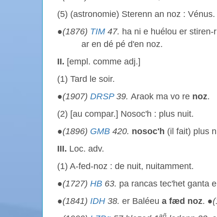
(5) (astronomie) Sterenn an noz : Vénus.
●
(1876)
TIM
47.
ha ni e huélou er stiren-
ar en dé pé d'en noz.
II.
[empl. comme adj.]
(1) Tard le soir.
●
(1907)
DRSP
39.
Araok ma vo re
noz
.
(2) [au compar.] Nosoc'h : plus nuit.
●
(1896)
GMB
420.
nosoc'h
(il fait) plus n
III.
Loc. adv.
(1) A-fed-noz : de nuit, nuitamment.
●
(1727)
HB
63.
pa rancas tec'het ganta 
●
(1841)
IDH
38.
er Baléeu
a fæd noz
. ●
añ