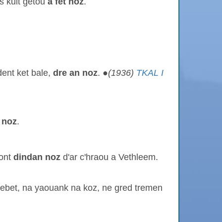
s kuit getou
a fet noz
.
ent ket bale,
dre
an noz
. ●
(1936)
TKAL I
t noz
.
vont
dindan noz
d'ar c'hraou a Vethleem.
'h ebet, na yaouank na koz, ne gred tremen