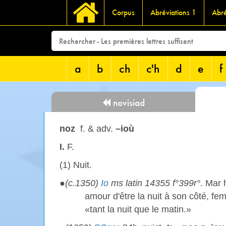
Corpus
Abréviations 1
Abré
a
b
ch
c'h
d
e
f
novisiad
noz
f. & adv.
–ioù
I.
F.
(1) Nuit.
●
(c.1350)
Io
ms latin 14355 f°399r°
. Mar 
amour d'être la nuit à son côté, fe
«tant la nuit que le matin.»