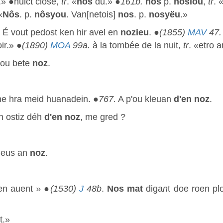
.» ●nuict close,
tr
. «
nos
du.» ●
161b.
nos
p.
nosiou
,
tr
. 
«
Nôs
. p.
nôsyou
. Van[netois]
nos
. p.
nosyëu
.»
 É vout pedost ken hir avel en
nozieu
. ●
(1855)
MAV
47.
ir.» ●
(1890)
MOA
99a.
à la tombée de la nuit,
tr
. «etro 
ou bete
noz
.
 ne hra meid huanadein. ●
767.
A p'ou kleuan
d'en noz
.
h ostiz déh
d'en noz
, me gred ?
 eus an
noz
.
en auent » ●
(1530)
J
48b
.
Nos mat
diga
n
t doe roen pl
t.»