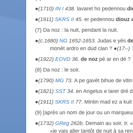
●
(1710)
IN I
438.
lavaret ho pedennou
di
●
(1911)
SKRS II
45.
er pedennou
diouz 
(7) Da noz : la nuit, pendant la nuit.
●
(c.1680)
NG
1652-1653.
Judas e yés
d
monèt ardro en dud clan ? ●
(17--)
●
(1922)
EOVD
36.
de noz
pé ar en dé ?
(8) Da noz : le soir.
●
(1790)
MG
73.
A pe gavèt bihue de viti
●
(1821)
SST
34.
en Angelus e larer dré d
●
(1911)
SKRS II
77.
Mintin mad ez a kuit 
(9) [après un nom de jour ou un marqueur
●
(1732)
GReg
262b.
Demain au soir,
tr.
«
«je vais aller tantôt de nuit à sa re