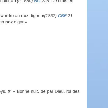
«nuict.» ●
(c.1680)
NG
225.
De crais en
wardro an
noz
digor. ●
(1857)
CBF
21.
ann
noz
digor.»
oys,
tr
. « Bonne nuit, de par Dieu, roi des