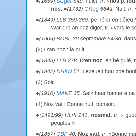
●
(1659)
SCger
84b.
nuict,
tr
. «
nos
p.
iou
nos
. ●
(1732)
GReg
664a.
Nuit,
tr
. 
●
(1849)
LLB
359-360.
pe héler en déieu /
War-dro an noz digor,
tr.
«vers le so
●
(1905)
BOBL
30 septembre 54/3d.
dans
(2) D'an noz : la nuit.
●
(1849)
LLB
278.
D'en noz
, én hé gulé,
●
(1942)
DHKN
51.
Lezeueit hou poè hou
(3) Soir.
●
(1910)
MAKE
35.
Seiz heur hanter e oa
(4) Noz vat : Bonne nuit, bonsoir.
●
(1496/99) Harff 241
.
nosmat
,
tr
. « gud
peuples »
●
(1857)
CBF
40.
Noz
vad
,
tr
. «Bonne nui