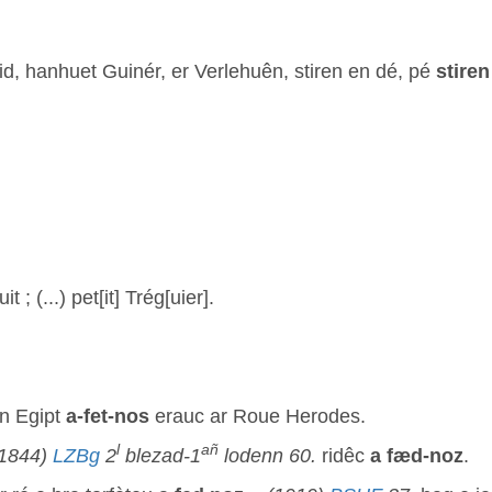
rid, hanhuet Guinér, er Verlehuên, stiren en dé, pé
stire
uit ; (...) pet[it] Trég[uier].
en Egipt
a-fet-nos
erauc ar Roue Herodes.
l
añ
(1844)
LZBg
2
blezad-1
lodenn 60.
ridêc
a fæd-noz
.