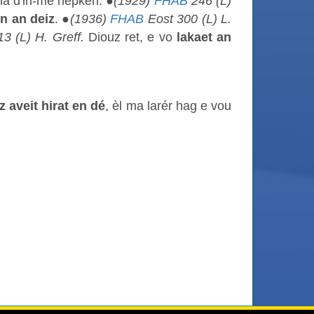
 ha d'in-me hepken. ●
(1929)
FHAB
246 (L)
n an deiz
. ●
(1936)
FHAB
Eost 300 (L) L.
3 (L) H. Greff.
Diouz ret, e vo
lakaet an
 aveit hirat en dé
, èl ma larér hag e vou