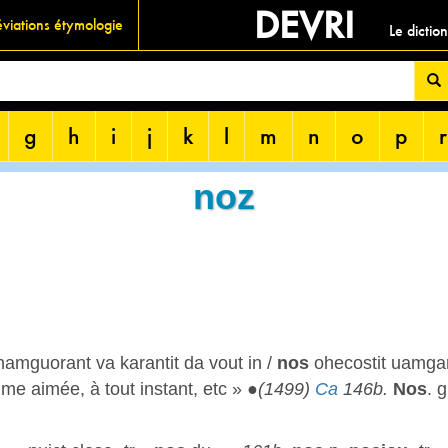
DEVRI
viations étymologie
Le dictio
g
h
i
j
k
l
m
n
o
p
r
noz
hamguorant va karantit da vout in /
nos
ohecostit uamgare
mme aimée, à tout instant, etc » ●
(1499)
Ca
146b.
Nos
. 