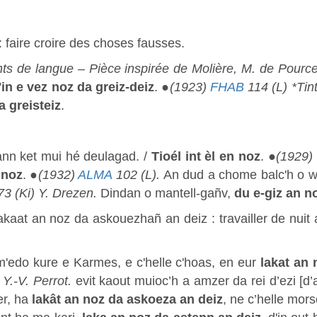
: faire croire des choses fausses.
s de langue – Pièce inspirée de Molière, M. de Pourc
'in e vez noz da greiz-deiz
. ●
(1923)
FHAB
114 (L) *Tin
a greisteiz
.
ann ket mui hé deulagad. /
Tioél int èl en noz
. ●
(1929)
 noz
. ●
(1932)
ALMA
102 (L).
An dud a chome balc'h o we
3 (Ki) Y. Drezen.
Dindan o mantell-gañv,
du e-giz an n
kaat an noz da askouezhañ an deiz : travailler de nuit 
'edo kure e Karmes, e c'helle c'hoas, en eur
lakat an
Y.-V. Perrot.
evit kaout muioc’h a amzer da rei d’ezi [d
r, ha
lakât an noz da askoeza an deiz
, ne c’helle mor