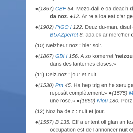
●
(1857)
CBF
54.
Mezo-dall e oa deac'h
d
da noz
. ●
12.
Ar re a ioa eat d'ar g
●
(1902)
PIGO I
122.
Deuz du-man, disul
BUAZperrot
8.
adalek ar merc'her
(10) Neizheur-noz : hier soir.
●
(1867)
GBI I
156.
A zo komerret '
neizou
dans des lanternes closes.»
(11) Deiz-noz : jour et nuit.
●
(1530)
Pm
45.
Ha hep trig en he seruig
reposât complètement.» ●
(1575)
une rose.» ●
(1650)
Nlou
180.
Porz
(12) Noz ha deiz : nuit et jour.
●
(1557) B 135.
Eff a entent oll glan an f
occupation est de l'annoncer nuit et