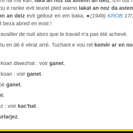
t ha ma kari,
laka an noz da astenn an deiz
, d'in out
u e ranke evit teurel pled warno
lakat an noz da asten
nn an deiz
evit gellout en em baka. ●
(1949)
KROB
17/1
et beza abred en eost !
ravailler de nuit alors que le travail n’a pas été achevé.
tu en dé é vèrat arré. Tuchant e vou ret
kemér ar en noz
koan diwezhat : voir
ganet
.
koan : voir
ganet
.
oir
ganet
.
et
.
z : voir
kac'hat
.
rlarjez
.