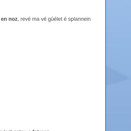
n en noz
, revé ma vé gùélet é splannein