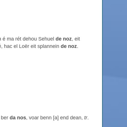
 é ma rét dehou Sehuel
de noz
, eit
, hac el Loër eit splannein
de noz
.
 ber
da nos
, voar benn [a] end dean,
tr
.