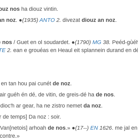
ouz nos
ha diouz vintin.
an noz
. ●
(1935)
ANTO
2.
divezat
diouz an noz
.
e nos
/ Guet en ol soudardet. ●
(1790)
MG
38.
Peéd-gùéh
TE
2.
ean e grouéas en Heaul eit splannein durand en dé
n en tan hou pai cunét
de noz
.
air guéh én dé, de vitin, de greis-dé ha
de nos
.
dioc'h ar gear, ha ne zistro nemet
da noz
.
 de temps] Da noz : soir.
Van[netois] arhoah
de nos
.» ●
(17--)
EN
1626
. me jal en
ncontre.»