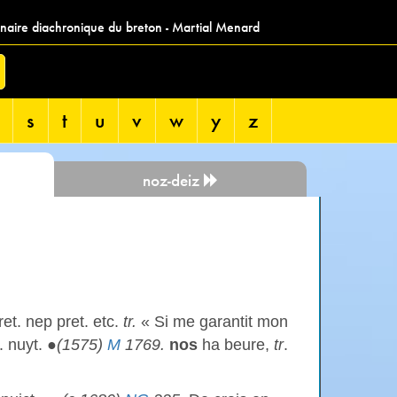
nnaire diachronique du breton - Martial Menard
s
t
u
v
w
y
z
noz-deiz
t. nep pret. etc.
tr.
« Si me garantit mon
g. nuyt. ●
(1575)
M
1769.
nos
ha beure,
tr
.