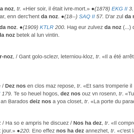
a noz
,
tr.
«Hier soir, il était ivre-mort.» ●
(1878)
EKG II
3.
ear, enn derc'hent
da noz
. ●
(18--)
SAQ II
57.
D'ar zul
da 
da noz
. ●
(1909)
KTLR
200.
Hag eur zulvez
da noz
(...)
da noz
betek al lun vintin.
r-noz
, / Gant golo-sclezr, leterniou-kloz,
tr
. «Il a été arr
e /
Dez nos
en clos maz repose,
tr
. «Et sans tromperie il l
M
179.
Te so heuel hogos,
dez nos
ouz vn rosen
n
,
tr
. «Tu
 an Barados
deiz nos
a yoa closet,
tr
. «La porte du parad
ez / Ha so e ampris he discuez /
Nos ha dez
,
tr
. «Il compr
 jour.» ●
220.
Eno effez
nos ha dez
annezhet,
tr
. «c'est 