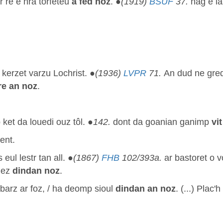
r ré e hra torfèteu
a fed noz
. ●
(1919)
BSUF
37.
hag e ia
 kerzet varzu Lochrist. ●
(1936)
LVPR
71.
An dud ne gred
re an noz
.
et da louedi ouz tôl. ●
142.
dont da goanian ganimp
vi
ent.
eul lestr tan all. ●
(1867)
FHB
102/393a.
ar bastoret o 
ouez
dindan noz
.
barz ar foz, / ha deomp sioul
dindan an noz
. (...) Plac