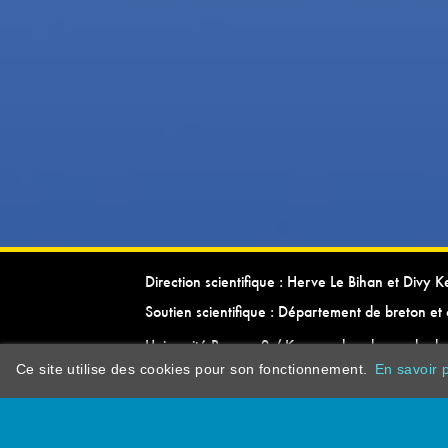
Direction scientifique : Herve Le Bihan et Divy 
Soutien scientifique : Département de breton et 
Université Rennes 2 / Kevrenn brezhoneg ha ke
Ce site utilise des cookies pour son fonctionnement.
En savoir p
dictionarypor