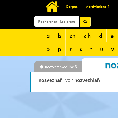
Corpus
Abréviations 1
DEVRI
a
b
ch
c'h
d
e
o
p
r
s
t
u
v
no
nozvezh-veilhañ
nozvezhañ
voir
nozvezhiañ