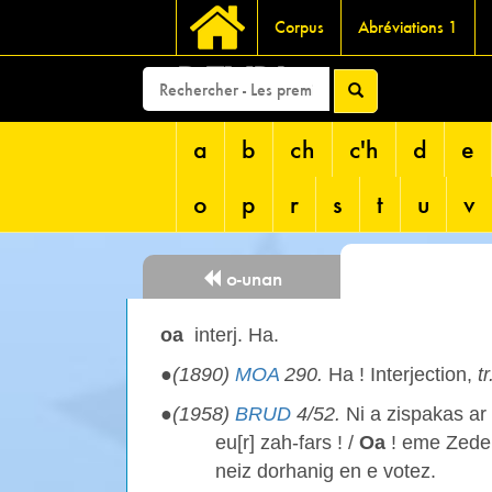
Corpus
Abréviations 1
DEVRI
a
b
ch
c'h
d
e
o
p
r
s
t
u
v
o-unan
oa
interj. Ha.
●
(1890)
MOA
290.
Ha ! Interjection,
t
●
(1958)
BRUD
4/52.
Ni a zispakas ar
eu[r] zah-fars ! /
Oa
! eme Zedei
neiz dorhanig en e votez.