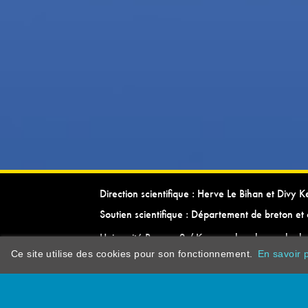
Direction scientifique : Herve Le Bihan et Divy 
Soutien scientifique : Département de breton et 
Université Rennes 2 / Kevrenn brezhoneg ha ke
Ce site utilise des cookies pour son fonctionnement.
En savoir p
dictionarypor