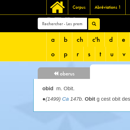
Corpus
Abréviations 1
DEVRI
a
b
ch
c'h
d
e
o
p
r
s
t
u
v
oberus
obid
m. Obit.
●
(1499)
Ca
147b.
Obit
g cest obit de