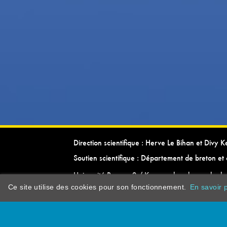
Direction scientifique : Herve Le Bihan et Divy 
Soutien scientifique : Département de breton et 
Université Rennes 2 / Kevrenn brezhoneg ha ke
Ce site utilise des cookies pour son fonctionnement.
En savoir p
dictionarypor