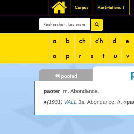
Corpus
Abréviations 1
DEVRI
a
b
ch
c'h
d
e
o
p
r
s
t
u
v
paoted
paoter
m. Abondance.
●
(1931)
VALL
3a.
Abondance,
tr
. «
pa