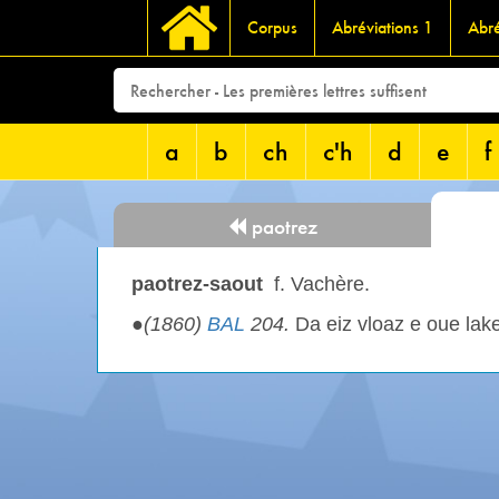
Corpus
Abréviations 1
Abré
a
b
ch
c'h
d
e
f
paotrez
paotrez-saout
f. Vachère.
●
(1860)
BAL
204.
Da eiz vloaz e oue lak