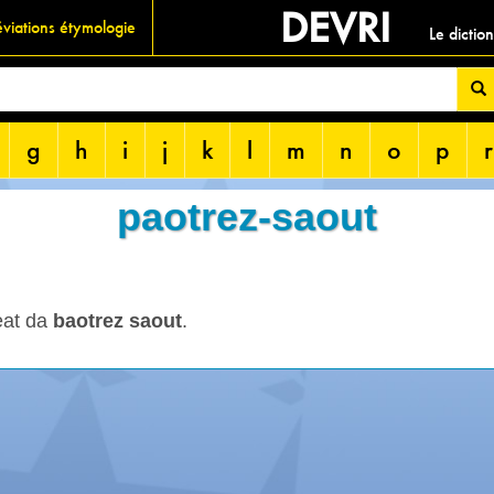
DEVRI
viations étymologie
Le dictio
g
h
i
j
k
l
m
n
o
p
r
paotrez-saout
eat da
baotrez saout
.