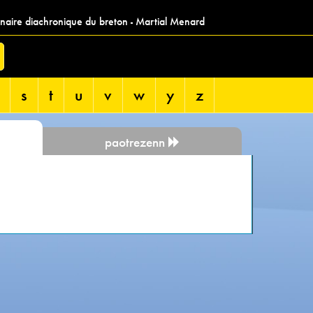
nnaire diachronique du breton - Martial Menard
s
t
u
v
w
y
z
paotrezenn