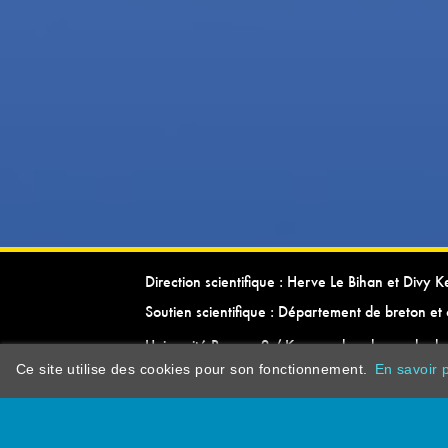
Direction scientifique : Herve Le Bihan et Divy 
Soutien scientifique : Département de breton et 
Université Rennes 2 / Kevrenn brezhoneg ha ke
Ce site utilise des cookies pour son fonctionnement.
En savoir p
dictionarypor