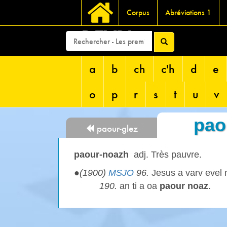
Corpus
Abréviations 1
DEVRI
a
b
ch
c'h
d
e
o
p
r
s
t
u
v
pao
paour-glez
paour-noazh
adj. Très pauvre.
●
(1900)
MSJO
96.
Jesus a varv evel 
190.
an ti a oa
paour noaz
.