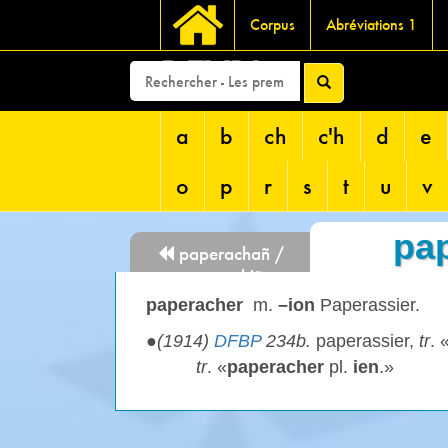
Corpus
Abréviations 1
DEVRI
a
b
ch
c'h
d
e
o
p
r
s
t
u
v
pa
paperachañ /
paperachiñ
paperacher
m.
–ion
Paperassier.
●
(1914)
DFBP
234b.
paperassier,
tr
. 
tr
. «
paperacher
pl.
ien
.»