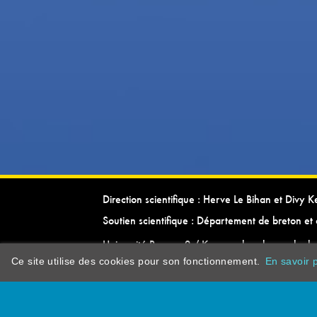
Direction scientifique : Herve Le Bihan et Divy 
Soutien scientifique : Département de breton et 
Université Rennes 2 / Kevrenn brezhoneg ha ke
Ce site utilise des cookies pour son fonctionnement.
En savoir p
dictionarypor