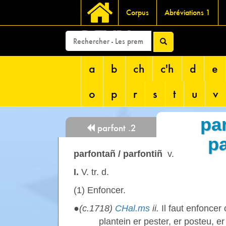
Corpus
Abréviations 1
DEVRI
a
b
ch
c'h
d
e
o
p
r
s
t
u
v
par
parfont .2
pa
parfontañ / parfontiñ
v.
I.
V. tr. d.
(1) Enfoncer.
●
(c.1718)
CHal.ms
ii.
Il faut enfoncer
plantein er pester, er posteu, e