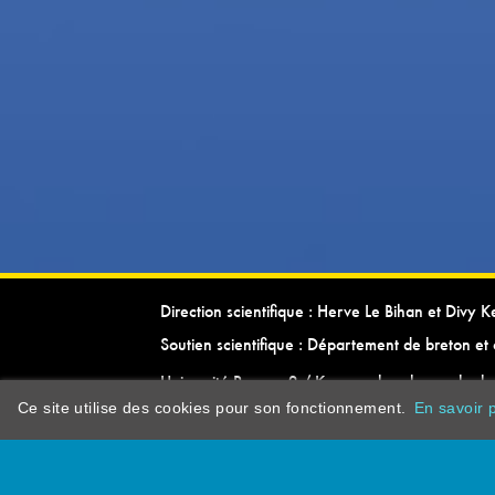
Direction scientifique : Herve Le Bihan et Divy 
Soutien scientifique : Département de breton et 
Université Rennes 2 / Kevrenn brezhoneg ha ke
Ce site utilise des cookies pour son fonctionnement.
En savoir p
dictionarypor