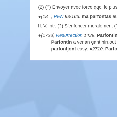
(2) (?) Envoyer avec force qqc. le plus
●
(18--)
PEN
93/163.
ma parfontas
eu
II.
V. intr. (?) S'enfoncer moralement (
●
(1728)
Resurrection
1439
.
Parfonti
Parfontin
a venan gant hiruout 
parfontjont
casy. ●
2710
.
Parfo