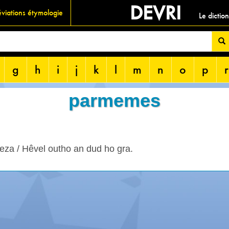
DEVRI
viations étymologie
Le dictio
g
h
i
j
k
l
m
n
o
p
r
parmemes
eza / Hêvel outho an dud ho gra.