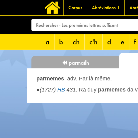
Corpus
Abréviations 1
Abré
a
b
ch
c'h
d
e
f
parmailh
parmemes
adv. Par là même.
●
(1727)
HB
431
. Ra duy
parmemes
da v