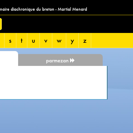
nnaire diachronique du breton - Martial Menard
s
t
u
v
w
y
z
parmezan