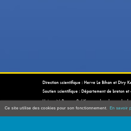
Direction scientifique : Herve Le Bihan et Divy 
Soutien scientifique : Département de breton et 
Université Rennes 2 / Kevrenn brezhoneg ha ke
Ce site utilise des cookies pour son fonctionnement.
En savoir p
dictionarypor