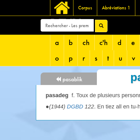
Corpus
Abréviations 1
DEVRI
a
b
ch
c'h
d
e
o
p
r
s
t
u
v
p
pasablik
pasadeg
f. Toux de plusieurs person
●
(1944)
DGBD
122
. En tiez all en tu