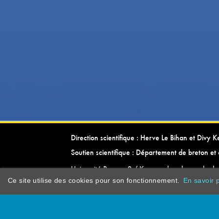
Direction scientifique : Herve Le Bihan et Divy 
Soutien scientifique : Département de breton et 
Université Rennes 2 / Kevrenn brezhoneg ha ke
Ce site utilise des cookies pour son fonctionnement.
En savoir p
dictionarypor