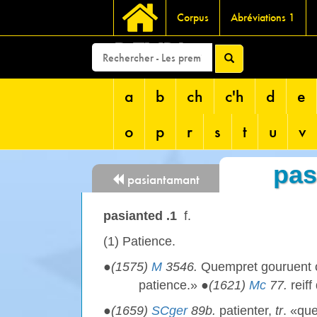
Corpus
Abréviations 1
DEVRI
a
b
ch
c'h
d
e
o
p
r
s
t
u
v
pas
pasiantamant
pasianted .1
f.
(1) Patience.
●
(1575)
M
3546.
Quempret gouruent 
patience.» ●
(1621)
Mc
77.
reiff
●
(1659)
SCger
89b.
patienter,
tr
. «qu