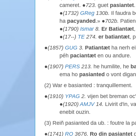
cameret. ●
723.
guet
pasiantet
.
●
(1732)
GReg
130b.
Il faudra b
ha
pacyanded
.» ●
702b.
Patien
●
(1790)
Ismar
8.
Er Batiantæt
●
(17--)
TE
274.
er batiantæt
, 
●
(1857)
GUG
3.
Patiantæt
ha nerh ei
péh
paciantæt
en ou andure.
●
(1907)
PERS
213.
he humilite, he
ba
ema ho
pasianted
o vont digan
(2) War e basianted : tranquillement.
●
(1910)
YPAG
2.
vijen bet breman oc
●
(1920)
AMJV
14.
Livirit d'in, 
enebit ouzin.
(3) Reiñ pasianted da ub. : foutre la p
●
(1741)
RO
3676.
Ro din pasiantet
g