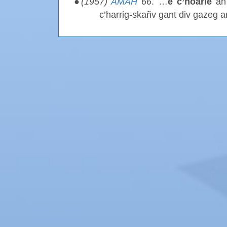
●
(1957)
AMAH
66
. …
e c’hoarie
an 
c’harrig-skañv gant div gazeg a