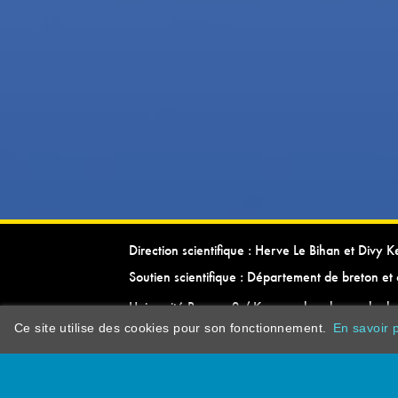
Direction scientifique : Herve Le Bihan et Divy 
Soutien scientifique : Département de breton et 
Université Rennes 2 / Kevrenn brezhoneg ha ke
Ce site utilise des cookies pour son fonctionnement.
En savoir p
dictionarypor