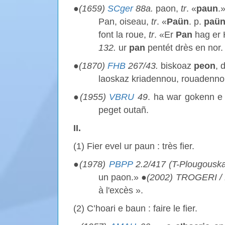
●
(1659)
SCger
88a.
paon,
tr
. «
paun
.
Pan, oiseau,
tr
. «
Paün
. p.
paü
font la roue,
tr
. «Er
Pan
hag er 
132.
ur
pan
pentét drès en nor.
●
(1870)
FHB
267/43.
biskoaz
peon
, 
laoskaz kriadennou, rouadennou 
●
(1955)
VBRU
49
. ha war gokenn e
peget outañ.
II.
(1) Fier evel ur paun : très fier.
●
(1978)
PBPP
2.2/417 (T-Plougousk
un paon.» ●
(2002) TROGERI /
à l'excès ».
(2) C’hoari e baun : faire le fier.