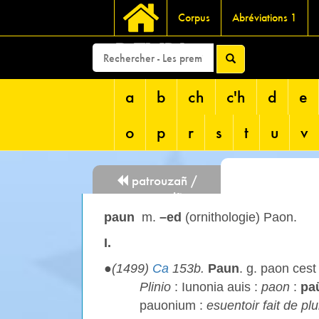
Corpus
Abréviations 1
DEVRI
a
b
ch
c'h
d
e
o
p
r
s
t
u
v
patrouzañ /
patrouziñ
paun
m.
–ed
(ornithologie) Paon.
I.
●
(1499)
Ca
153b.
Paun
. g. paon cest
Plinio
: Iunonia auis :
paon
:
pa
pauonium :
esuentoir fait de p