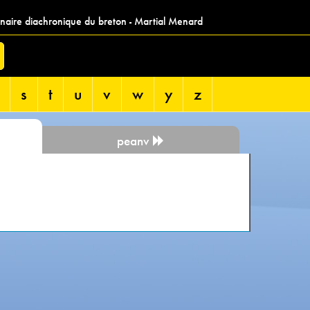
nnaire diachronique du breton - Martial Menard
s
t
u
v
w
y
z
peanv