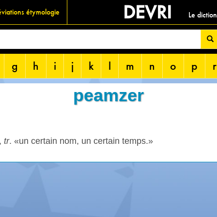
DEVRI
viations étymologie
Le dictio
g
h
i
j
k
l
m
n
o
p
r
peamzer
,
tr
. «un certain nom, un certain temps.»