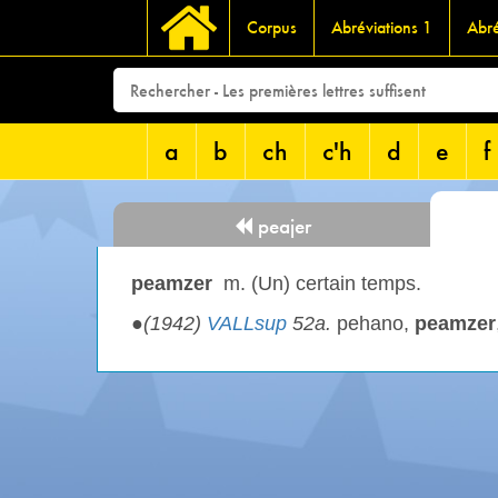
Corpus
Abréviations 1
Abré
a
b
ch
c'h
d
e
f
peajer
peamzer
m. (Un) certain temps.
●
(1942)
VALLsup
52a.
pehano,
peamzer