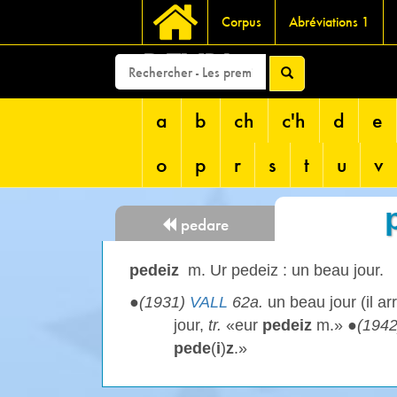
Corpus
Abréviations 1
DEVRI
a
b
ch
c'h
d
e
o
p
r
s
t
u
v
pedare
pedeiz
m. Ur pedeiz : un beau jour.
●
(1931)
VALL
62a.
un beau jour (il ar
jour,
tr.
«eur
pedeiz
m.» ●
(194
pede
(
i
)
z
.»