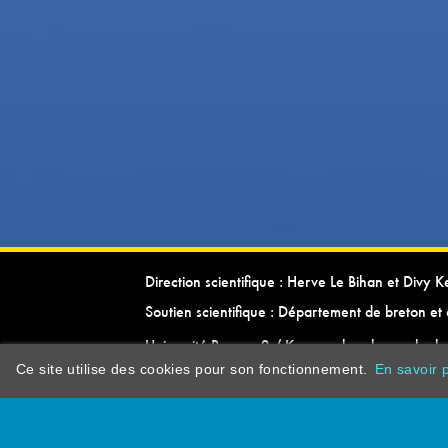
Direction scientifique : Herve Le Bihan et Divy 
Soutien scientifique : Département de breton et 
Université Rennes 2 / Kevrenn brezhoneg ha ke
Ce site utilise des cookies pour son fonctionnement.
En savoir p
dictionarypor