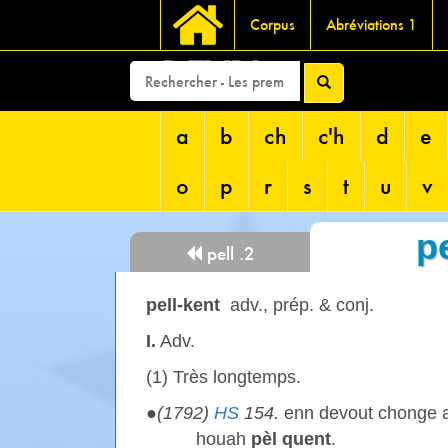
Corpus
Abréviations 1
DEVRI
a
b
ch
c'h
d
e
o
p
r
s
t
u
v
p
pell .2
pell-kent
adv., prép. & conj.
I.
Adv.
(1) Très longtemps.
●
(1792)
HS
154.
enn devout chonge ag
houah
pèl quent
.