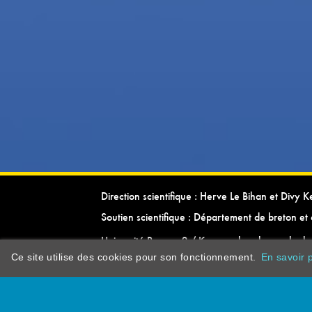
Direction scientifique : Herve Le Bihan et Divy 
Soutien scientifique : Département de breton et 
Université Rennes 2 / Kevrenn brezhoneg ha ke
Ce site utilise des cookies pour son fonctionnement.
En savoir p
dictionarypor