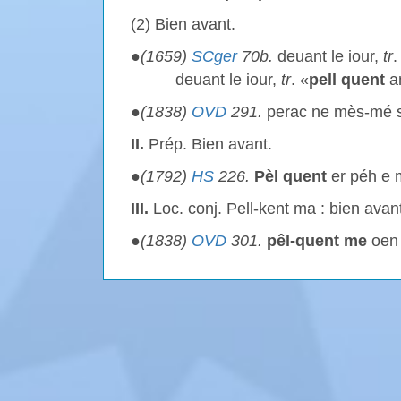
(2) Bien avant.
●
(1659)
SCger
70b.
deuant le iour,
tr
.
deuant le iour,
tr
. «
pell quent
an
●
(1838)
OVD
291.
perac ne mès-mé s
II.
Prép. Bien avant.
●
(1792)
HS
226.
Pèl quent
er péh e 
III.
Loc. conj. Pell-kent ma : bien avan
●
(1838)
OVD
301.
pêl-quent me
oen 