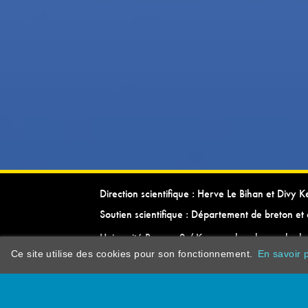
Direction scientifique : Herve Le Bihan et Divy 
Soutien scientifique : Département de breton et 
Université Rennes 2 / Kevrenn brezhoneg ha ke
Ce site utilise des cookies pour son fonctionnement.
En savoir p
dictionarypor