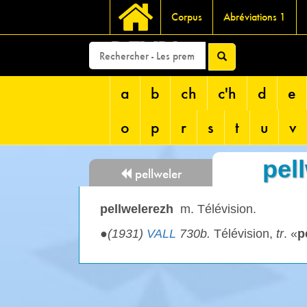
Corpus
Abréviations 1
DEVRI
a
b
ch
c'h
d
e
o
p
r
s
t
u
v
pel
pellweler
pellwelerezh
m. Télévision.
●
(1931)
VALL
730b.
Télévision,
tr
. «
p