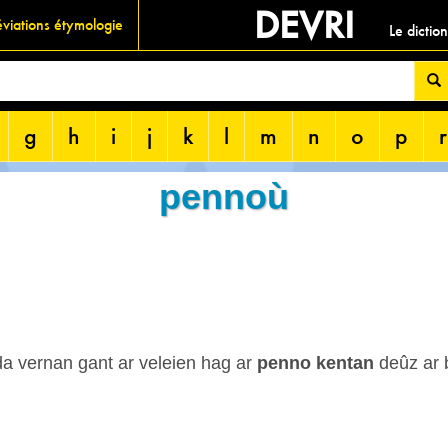
DEVRI
viations étymologie
Le dictio
g
h
i
j
k
l
m
n
o
p
r
pennoù
a vernan gant ar veleien hag ar
penno kentan
deûz ar 