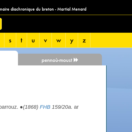
nnaire diachronique du breton - Martial Menard
s
t
u
v
w
y
z
pennoù-moust
barrouz. ●
(1868)
FHB
159/20a.
ar