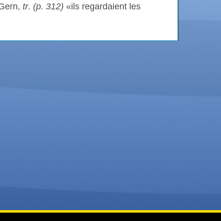
 Gern,
tr
.
(p. 312)
«ils regardaient les