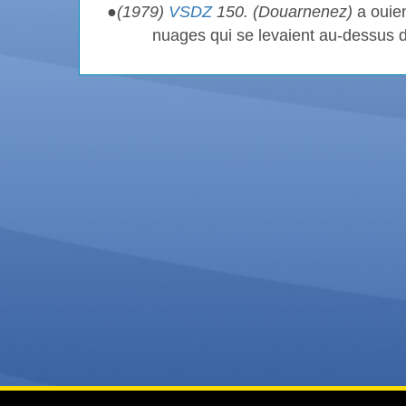
●
(1979)
VSDZ
150. (Douarnenez)
a ouien
nuages qui se levaient au-dessus 