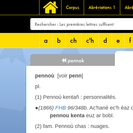
Corpus
Abréviations 1
Abré
a
b
ch
c'h
d
e
f
pennok
pennoù
[voir
penn
]
pl.
(1) Pennoù kentañ : personnalités.
●
(1866)
FHB
96/348b.
Ac'hané ec'h éaz d
pennou kenta
euz ar bobl.
(2) fam. Pennoù chas : nuages.