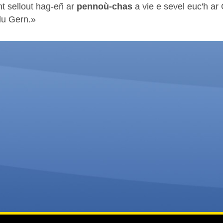
t sellout hag-eñ ar
pennoù-chas
a vie e sevel euc'h ar
du Gern.»