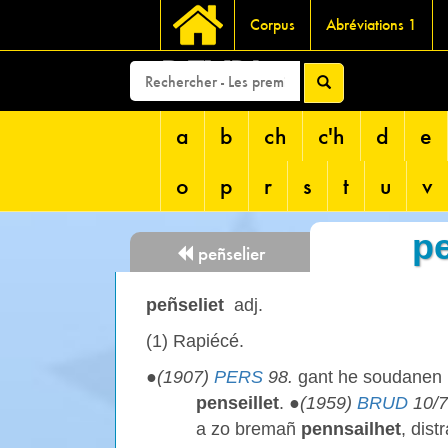
Corpus
Abréviations 1
DEVRI
a
b
ch
c'h
d
e
o
p
r
s
t
u
v
pe
peñselier
peñseliet
adj.
(1) Rapiécé.
●
(1907)
PERS
98.
gant he soudanen
penseillet
. ●
(1959)
BRUD
10/7
a zo bremañ
pennsailhet
, dist