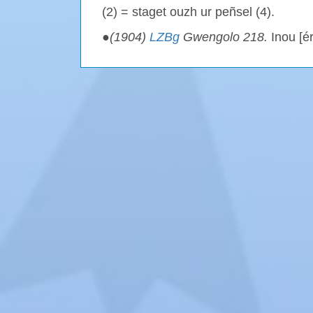
(2) = staget ouzh ur peñsel (4).
●
(1904)
LZBg
Gwengolo 218.
Inou [é