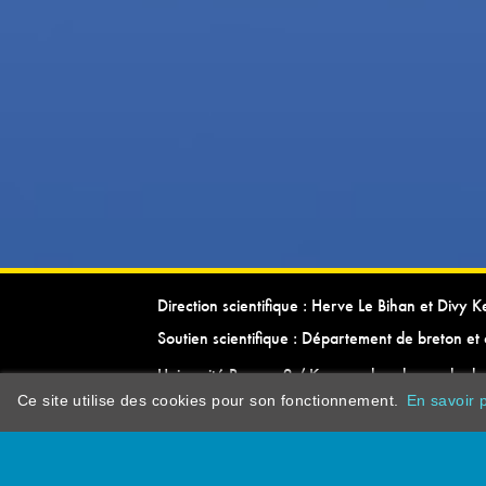
Direction scientifique : Herve Le Bihan et Divy 
Soutien scientifique : Département de breton et 
Université Rennes 2 / Kevrenn brezhoneg ha ke
Ce site utilise des cookies pour son fonctionnement.
En savoir p
dictionarypor