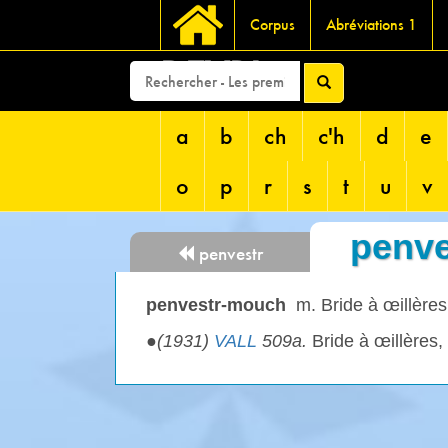
Corpus
Abréviations 1
DEVRI
a
b
ch
c'h
d
e
o
p
r
s
t
u
v
penv
penvestr
penvestr-mouch
m. Bride à œillères
●
(1931)
VALL
509a.
Bride à œillères,