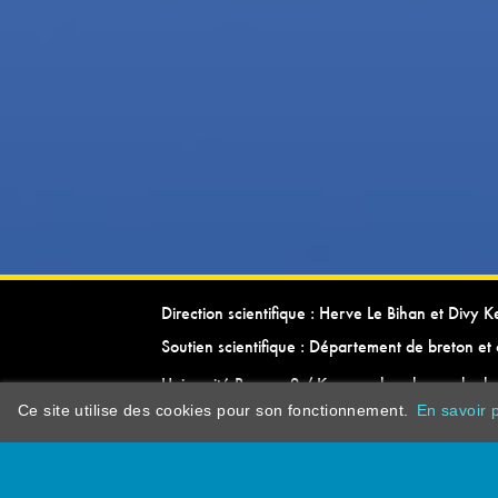
Direction scientifique : Herve Le Bihan et Divy 
Soutien scientifique : Département de breton et 
Université Rennes 2 / Kevrenn brezhoneg ha ke
Ce site utilise des cookies pour son fonctionnement.
En savoir p
dictionarypor