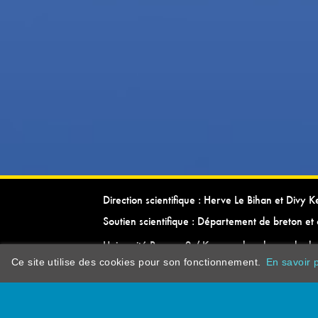
Direction scientifique : Herve Le Bihan et Divy 
Soutien scientifique : Département de breton et 
Université Rennes 2 / Kevrenn brezhoneg ha ke
Ce site utilise des cookies pour son fonctionnement.
En savoir p
dictionarypor