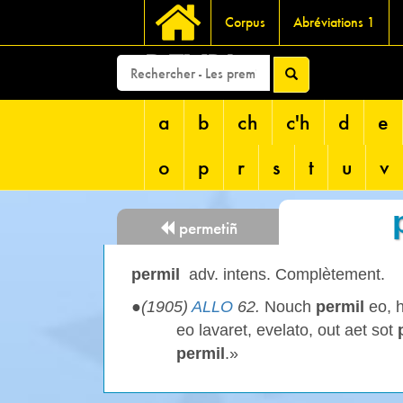
Corpus
Abréviations 1
DEVRI
a
b
ch
c'h
d
e
o
p
r
s
t
u
v
permetiñ
permil
adv. intens. Complètement.
●
(1905)
ALLO
62.
Nouch
permil
eo, 
eo lavaret, evelato, out aet sot
p
permil
.»