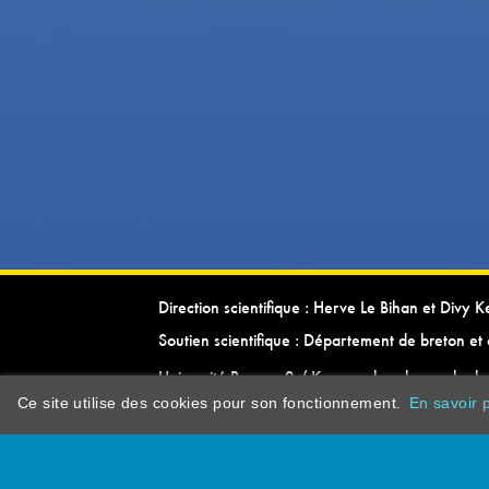
Direction scientifique : Herve Le Bihan et Divy 
Soutien scientifique : Département de breton et 
Université Rennes 2 / Kevrenn brezhoneg ha ke
Ce site utilise des cookies pour son fonctionnement.
En savoir p
dictionarypor