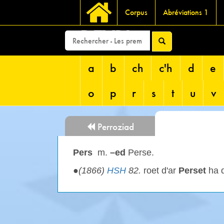
Corpus
Abréviations 1
DEVRI
a
b
ch
c'h
d
e
o
p
r
s
t
u
v
Perroziad
Pers
m.
–ed
Perse.
●
(1866)
HSH
82.
roet d'ar
Perset
ha d