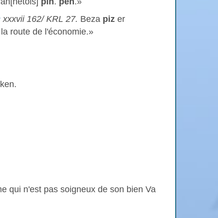
Van[netois]
pih
.
peh
.»
c
xxxvii 162/ KRL 27.
Beza
piz
er
 la route de l'économie.»
oken.
e qui n'est pas soigneux de son bien Va