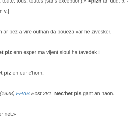
 toute, tous, toutes (sans exception).» ●
pizh
an dud,
tr.
n v.]
h ar pez a vire outhan da boueza var he zivesker.
et
piz
enn esper ma vijent sioul ha tavedek !
t
piz
en eur c'horn.
(1928)
FHAB
Eost 281.
Nec'het
pis
gant an naon.
er net.»