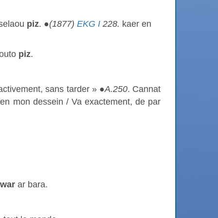
 selaou
piz
. ●
(1877)
EKG I
228.
kaer en
iouto
piz
.
activement, sans tarder » ●
A.250
. Cannat
, en mon dessein / Va exactement, de par
 war
ar bara.