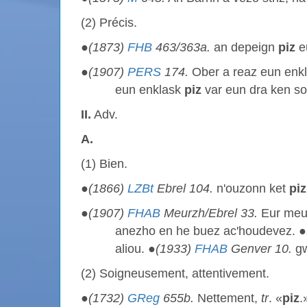
(2) Précis.
●
(1873)
FHB
463/363a.
an depeign
piz
eu
●
(1907)
PERS
174.
Ober a reaz eun enk
eun enklask
piz
var eun dra ken s
II.
Adv.
A.
(1) Bien.
●
(1866)
LZBt
Ebrel 104.
n'ouzonn ket
piz
●
(1907)
FHAB
Meurzh/Ebrel 33.
Eur meur
anezho en he buez ac'houdevez. ●
aliou. ●
(1933)
FHAB
Genver 10.
gw
(2) Soigneusement, attentivement.
●
(1732)
GReg
655b.
Nettement,
tr
. «
piz
.