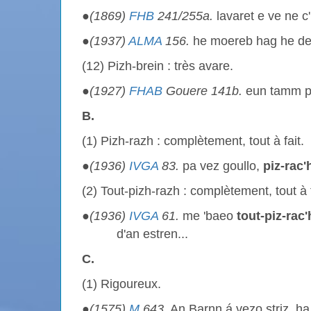
●
(1869)
FHB
241/255a.
lavaret e ve ne c
●
(1937)
ALMA
156.
he moereb hag he de
(12) Pizh-brein : très avare.
●
(1927)
FHAB
Gouere 141b.
eun tamm po
B.
(1) Pizh-razh : complètement, tout à fait.
●
(1936)
IVGA
83.
pa vez goullo,
piz-rac'
(2) Tout-pizh-razh : complètement, tout à f
●
(1936)
IVGA
61.
me 'baeo
tout-piz-rac'
d'an estren...
C.
(1) Rigoureux.
●
(1575)
M
643.
An Barnn á vezo striz, h