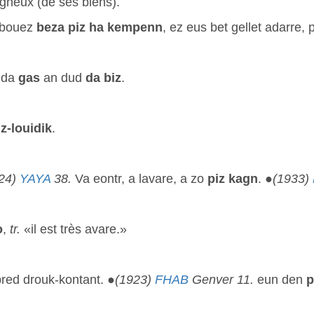
igneux (de ses biens).
 bouez
beza
piz ha kempenn
, ez eus bet gellet adarre,
 da
gas
an dud
da biz
.
iz-louidik
.
24)
YAYA
38.
Va eontr, a lavare, a zo
piz kagn
. ●
(1933)
o
,
tr.
«il est très avare.»
red drouk-kontant. ●
(1923)
FHAB
Genver 11.
eun den
p