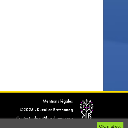
Mentions légales
©2025 - Kuzul ar Brezhoneg
Contact : devri@brezhoneg.org
OK, mat eo.