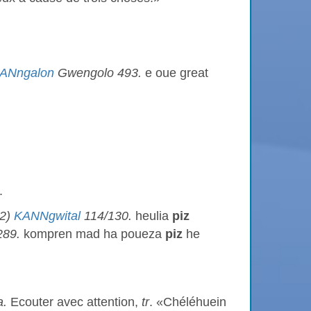
ANngalon
Gwengolo 493.
e oue great
.
12)
KANNgwital
114/130.
heulia
piz
289.
kompren mad ha poueza
piz
he
.
Ecouter avec attention,
tr
. «Chéléhuein