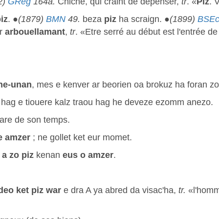
2)
GReg
164a.
Chiche, qui craint de dépenser,
tr
. «
Piz
. 
iz
. ●
(1879)
BMN
49.
beza
piz
ha scraign. ●
(1899)
BSE
ar
arbouellamant
,
tr
. «Etre serré au début est l'entrée de
he-unan
, mes e kenver ar beorien oa brokuz ha foran z
hag e tiouere kalz traou hag he deveze ezomm anezo.
vare de son temps.
e amzer
; ne gollet ket eur momet.
d
a zo
piz
kenan
eus
o amzer
.
deo ket piz war
e dra A ya abred da visac'ha,
tr.
«l'homm