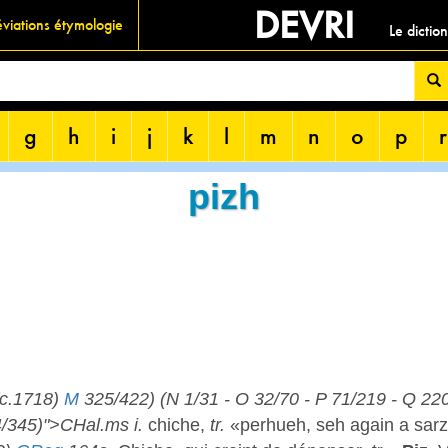
DEVRI
viations étymologie
Le dictio
g
h
i
j
k
l
m
n
o
p
r
pizh
(c.1718)
M
325/422) (N 1/31 - O 32/70 - P 71/219 - Q 220
/345)">CHal.ms i.
chiche,
tr.
«perhueh, seh again a sar