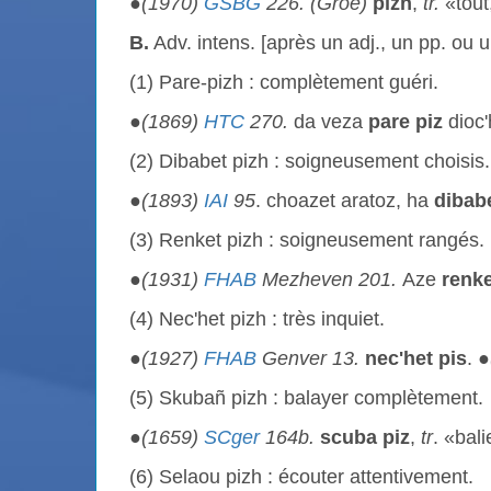
●
(1970)
GSBG
226. (Groe)
pizh
,
tr.
«tout,
B.
Adv. intens. [après un adj., un pp. ou u
(1) Pare-pizh : complètement guéri.
●
(1869)
HTC
270.
da veza
pare
piz
dioc'
(2) Dibabet pizh : soigneusement choisis.
●
(1893)
IAI
95
. choazet aratoz, ha
dibab
(3) Renket pizh : soigneusement rangés.
●
(1931)
FHAB
Mezheven 201.
Aze
renke
(4) Nec'het pizh : très inquiet.
●
(1927)
FHAB
Genver 13.
nec'het
pis
. ●
(5) Skubañ pizh : balayer complètement.
●
(1659)
SCger
164b.
scuba piz
,
tr
. «bali
(6) Selaou pizh : écouter attentivement.