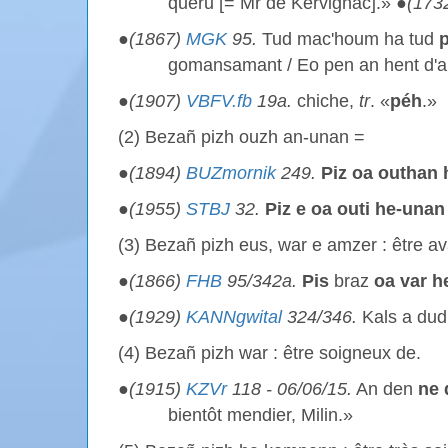
queru [= Mr de Kervignac].» ●
(173
●
(1867)
MGK
95.
Tud mac'houm ha tud
p
gomansamant / Eo pen an hent d'
●
(1907)
VBFV.fb
19a.
chiche,
tr
. «
péh
.»
(2) Bezañ pizh ouzh an-unan =
●
(1894)
BUZmornik
249.
Piz
oa outhan 
●
(1955)
STBJ
32.
Piz
e oa outi he-unan
(3) Bezañ pizh eus, war e amzer : être a
●
(1866)
FHB
95/342a.
Pis
braz
oa var h
●
(1929)
KANNgwital
324/346.
Kals a du
(4) Bezañ pizh war : être soigneux de.
●
(1915)
KZVr
118 - 06/06/15.
An den
ne 
bientôt mendier, Milin.»