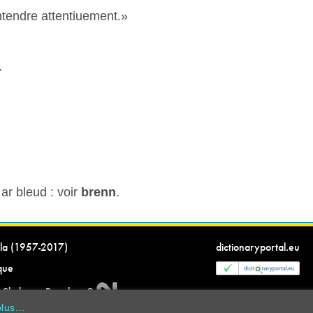
ntendre attentiuement.»
.
ar bleud : voir
brenn
.
ella (1957-2017)
dictionaryportal.eu
ique
g Skol-veur Roazhon 2
lus...