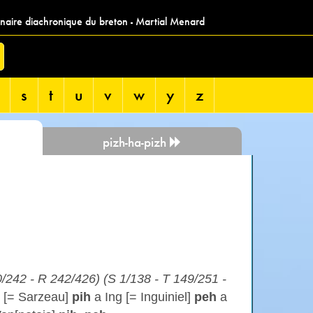
nnaire diachronique du breton - Martial Menard
s
t
u
v
w
y
z
pizh-ha-pizh
/242 - R 242/426) (S 1/138 - T 149/251 -
z [= Sarzeau]
pih
a Ing [= Inguiniel]
peh
a