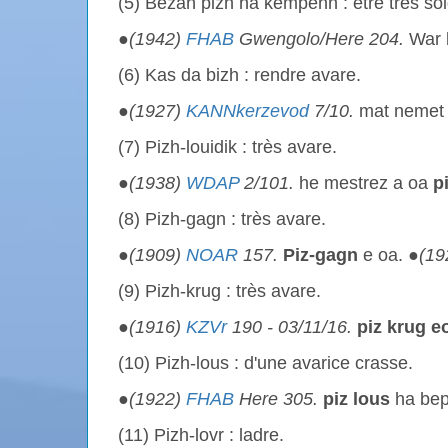
(5) Bezañ pizh ha kempenn : être très so
●
(1942)
FHAB
Gwengolo/Here 204.
War
(6) Kas da bizh : rendre avare.
●
(1927)
KANNkerzevod
7/10.
mat nemet
(7) Pizh-louidik : très avare.
●
(1938)
WDAP
2/101.
he mestrez a oa
p
(8) Pizh-gagn : très avare.
●
(1909)
NOAR
157.
Piz-gagn
e oa. ●
(19
(9) Pizh-krug : très avare.
●
(1916)
KZVr
190 - 03/11/16.
piz krug e
(10) Pizh-lous : d'une avarice crasse.
●
(1922)
FHAB
Here 305.
piz lous
ha bep
(11) Pizh-lovr : ladre.