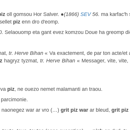
piz
oll gomsou Hor Salver. ●
(1866)
SEV
56.
ma karfac'h
sellet
piz
enn dro d'eomp.
0.
Selaouomp eta gant evez komzou Doue ha greomp d
mat,
tr. Herve Bihan
« Va exactement, de par ton acte/et 
z
hagryz tyzmat,
tr. Herve Bihan
« Messager, vite, vite
eva
piz
, ne ouezo nemet malamanti an traou.
c parcimonie.
n naonegez war ar vro (…)
grit piz war
ar bleud,
grit piz