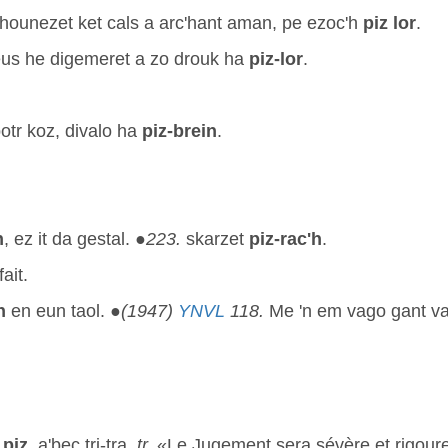
'hounezet ket cals a arc'hant aman, pe ezoc'h
piz lor
.
us he digemeret a zo drouk ha
piz-lor
.
tr koz, divalo ha
piz-brein
.
h
, ez it da gestal. ●
223.
skarzet
piz-rac'h
.
ait.
h
en eun taol. ●
(1947)
YNVL
118.
Me 'n em vago gant va 
a
piz
, a'bec tri-tra,
tr.
«Le Jugement sera sévère et rigoure