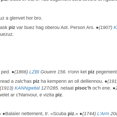
z a glenvet hor bro.
lask
piz
var buez hag oberou Aot. Person Ars. ●
(1907)
K
ouezuz.
ped. ●
(1866)
LZBt
Gouere 156.
n'onn ket
piz
pegement
ead a zalc'has
piz
ha kempenn an oll delliennou. ●
(19
(1913)
KANNgwital
127/285.
netaat
pisoc'h
oc'h ene. ●
elet ar c'hlanvour, e vizita
piz
.
» ●Balaïer nettement,
tr
. «Scuba
piz
.» ●
(1744)
L'Arm
20a