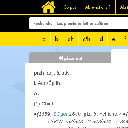
Corpus
Abréviations 1
Abré
a
b
ch
c'h
d
e
f
pizennet
pizh
adj. & adv.
I.
Attr./Épith.
A.
(1) Chiche.
●
(1659)
SCger
164b.
piz
,
tr
. «chiche.» ●
U/V/W 252/343 - Y 343/344 - Z 344