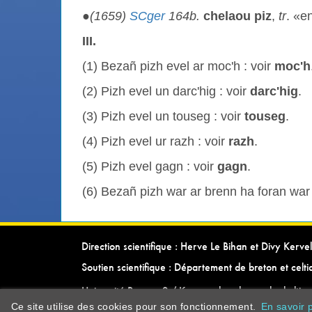
●
(1659)
SCger
164b.
chelaou piz
,
tr
. «e
III.
(1) Bezañ pizh evel ar moc'h : voir
moc'h
(2) Pizh evel un darc'hig : voir
darc'hig
.
(3) Pizh evel un touseg : voir
touseg
.
(4) Pizh evel ur razh : voir
razh
.
(5) Pizh evel gagn : voir
gagn
.
(6) Bezañ pizh war ar brenn ha foran war 
Direction scientifique : Herve Le Bihan et Divy Kerv
Soutien scientifique : Département de breton et celt
Université Rennes 2 / Kevrenn brezhoneg ha keltie
Ce site utilise des cookies pour son fonctionnement.
En savoir p