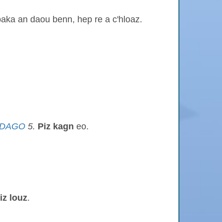
 paka an daou benn, hep re a c'hloaz.
DAGO
5.
Piz kagn
eo.
iz louz
.