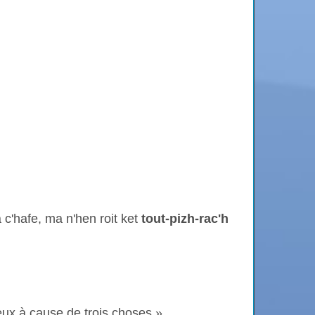
c'hafe, ma n'hen roit ket
tout-pizh-rac'h
ux à cause de trois choses.»