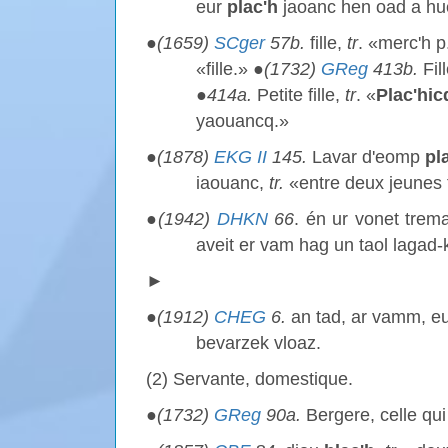
eur
plac'h
jaoanc hen oad a hu
●
(1659)
SCger
57b.
fille,
tr
. «merc'h p
«fille.» ●
(1732)
GReg
413b.
Fil
●
414a.
Petite fille,
tr
. «
Plac'hic
yaouancq.»
●
(1878)
EKG II
145.
Lavar d'eomp
pl
iaouanc,
tr.
«entre deux jeunes f
●
(1942)
DHKN
66
. én ur vonet trem
aveit er vam hag un taol lagad-
►
●
(1912)
CHEG
6.
an tad, ar vamm, eu
bevarzek vloaz.
(2) Servante, domestique.
●
(1732)
GReg
90a.
Bergere, celle qu