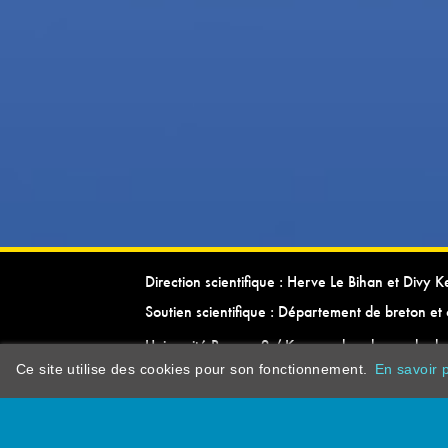
Direction scientifique : Herve Le Bihan et Divy 
Soutien scientifique : Département de breton et 
Université Rennes 2 / Kevrenn brezhoneg ha ke
Ce site utilise des cookies pour son fonctionnement.
En savoir p
dictionarypor