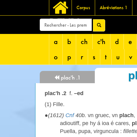
Corpus
Abréviations 1
DEVRI
a
b
ch
c'h
d
e
o
p
r
s
t
u
v
p
plac'h .1
plac'h .2
f.
–ed
(1) Fille.
●
(1612)
Cnf
40b.
vn gruec, vn
plach
,
adioutiff, pe hy á ioa é cares,
p
Puella, pupa, virguncula :
fillet