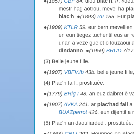
●
(1857)
CBF
84.
diou
blac'h
,
tr
. «deu
mestr hag aotrou, mevel ha
pla
blac'h
. ●
(1893)
IAI
188.
Eur
pl
●
(1909)
KTLR
59.
eur bern mevellien
en eun tiegez tuchentil eus ar r
unan a veze guelet o louzaoui a
dindanno
. ●
(1959)
BRUD
7/17
(3) Belle jeune fille.
●
(1907)
VBFV.fb
43b.
belle jeune fille
(4) Plac’h fall : prostituée.
●
(1779)
BRig I
48.
an euz daibret è 
●
(1907)
AVKA
241.
ar
plac'had fall
a 
BUAZperrot
426.
eun dijentil a
(5) Plac’h an daouliarded : prostituée.
●
(1868)
GBI I
202
. Hounnes eo
plac