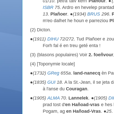
01/10
. petra talv kerh
Planour
.
●
ISBR
75
. Ardro en hevelep pranta
13
.
Plañoer
. ●
(1934)
BRUS
296
.
m'eo dalhet he houn e parreziou
P
(2) Dicton.
●
(1911)
DIHU
72/272
. Tud Plañoer e zo
Forh fal é en treu geté enta !
(3) (blasons populaires) Voir
2. foeñvour
(4) [Toponymie locale]
●
(1732)
GReg
655a
.
land-nanecq
èn Par
●
(1835)
GUI
18
. A la St.-Jean, il se jeta
à l'anse du
Couragan
.
●
(1905)
ALMA
70
.
Lannelek
. ●
(1905)
D
prad tost d'
en Hañoad-vras
e hes 
Pogam, ag
en Hañoad-Vras
. ●
25
.