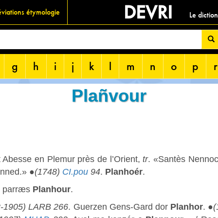
DEVRI
viations étymologie
Le dictio
g
h
i
j
k
l
m
n
o
p
r
Plañvour
 Abesse en Plemur près de l’Orient,
tr
. «Santès Nennoc
ënned.» ●
(1748)
CI.pou
94
.
Planhoér
.
é parræs
Planhour
.
2-1905) LARB
266
. Guerzen Gens-Gard dor
Planhor
. ●
(