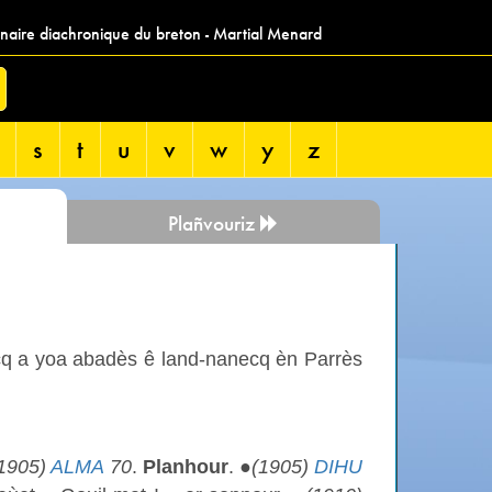
nnaire diachronique du breton - Martial Menard
s
t
u
v
w
y
z
Plañvouriz
q a yoa abadès ê land-nanecq èn Parrès
1905)
ALMA
70
.
Planhour
. ●
(1905)
DIHU