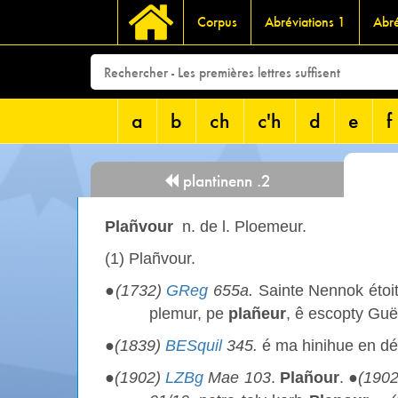
Corpus
Abréviations 1
Abré
a
b
ch
c'h
d
e
f
plantinenn .2
Plañvour
n. de l. Ploemeur.
(1) Plañvour.
●
(1732)
GReg
655a.
Sainte Nennok étoit
plemur, pe
plañeur
, ê escopty Gu
●
(1839)
BESquil
345.
é ma hinihue en d
●
(1902)
LZBg
Mae 103
.
Plañour
. ●
(190