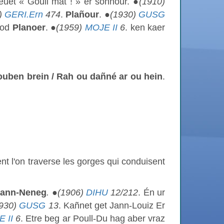
seùet « Gouil mat ! » er sonnour. ●
(1910)
)
GERI.Ern
474
.
Plañour
. ●
(1930)
GUSG
aod
Planoer
. ●
(1959)
MOJE II
6
. ken kaer
souben
brein / Rah ou dañné ar ou hein
.
ent l'on traverse les gorges qui conduisent
ann-Neneg
.
●
(1906)
DIHU
12/212
. Én ur
1930)
GUSG
13
. Kañnet get Jann-Louiz Er
 II
6
. Etre beg ar Poull-Du hag aber vraz