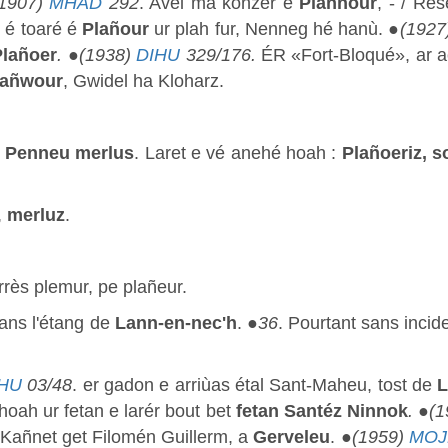
(1907)
MHAD
292
. Avel ma konzér e
Plannour
, - / Re
d é toaré é
Plañour
ur plah fur, Nenneg hé hanù. ●
(1927
Plañoer
.
●
(1938)
DIHU
329/176.
ÉR «Fort-Bloqué», ar 
lañwour
, Gwidel ha Kloharz.
u
Penneu merlus
. Laret e vé anehé hoah :
Plañoeriz, 
,
merluz
.
rès plemur, pe plañeur.
 dans l'étang de
Lann-en-nec'h
. ●
36
. Pourtant sans incid
IHU
03/48
. er gadon e arriùas étal Sant-Maheu, tost de
L
hoah ur fetan e larér bout bet
fetan Santéz
Ninnok
.
●
(
 Kañnet get Filomén Guillerm, a
Gerveleu
. ●
(1959)
MOJE