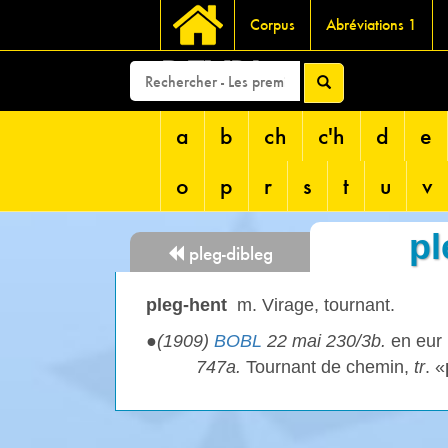
Corpus
Abréviations 1
DEVRI
a
b
ch
c'h
d
e
o
p
r
s
t
u
v
pl
pleg-dibleg
pleg-hent
m. Virage, tournant.
●
(1909)
BOBL
22 mai 230/3b.
en eur
747a.
Tournant de chemin,
tr
. «