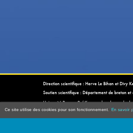
Direction scientifique : Herve Le Bihan et Divy 
Soutien scientifique : Département de breton et 
Université Rennes 2 / Kevrenn brezhoneg ha ke
Ce site utilise des cookies pour son fonctionnement.
En savoir p
dictionarypor