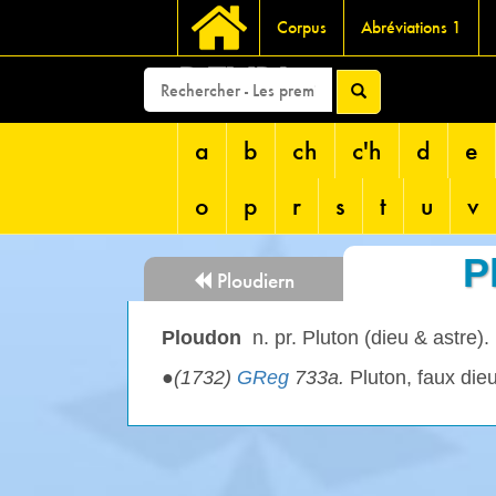
Corpus
Abréviations 1
DEVRI
a
b
ch
c'h
d
e
o
p
r
s
t
u
v
P
Ploudiern
Ploudon
n. pr. Pluton (dieu & astre).
●
(1732)
GReg
733a.
Pluton, faux die