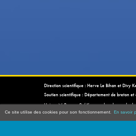
Direction scientifique : Herve Le Bihan et Divy 
Soutien scientifique : Département de breton et 
Université Rennes 2 / Kevrenn brezhoneg ha ke
Ce site utilise des cookies pour son fonctionnement.
En savoir p
dictionarypor