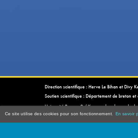
Direction scientifique : Herve Le Bihan et Divy 
Soutien scientifique : Département de breton et 
Université Rennes 2 / Kevrenn brezhoneg ha ke
Ce site utilise des cookies pour son fonctionnement.
En savoir p
dictionarypor