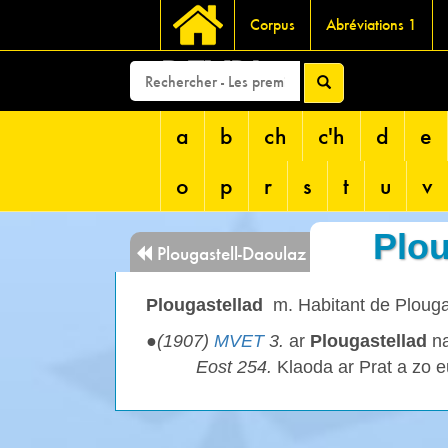
Corpus
Abréviations 1
DEVRI
a
b
ch
c'h
d
e
o
p
r
s
t
u
v
Plou
Plougastell-Daoulaz
Plougastellad
m. Habitant de Plouga
●
(1907)
MVET
3.
ar
Plougastellad
na
Eost 254.
Klaoda ar Prat a zo 