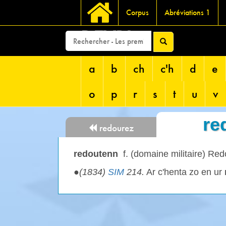
Corpus
Abréviations 1
DEVRI
a
b
ch
c'h
d
e
o
p
r
s
t
u
v
re
redourez
redoutenn
f. (domaine militaire) Red
●
(1834)
SIM
214.
Ar c'henta zo en ur