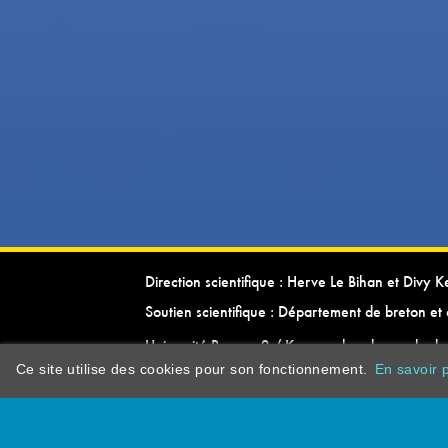
Direction scientifique : Herve Le Bihan et Divy 
Soutien scientifique : Département de breton et 
Université Rennes 2 / Kevrenn brezhoneg ha ke
Ce site utilise des cookies pour son fonctionnement.
En savoir p
dictionarypor