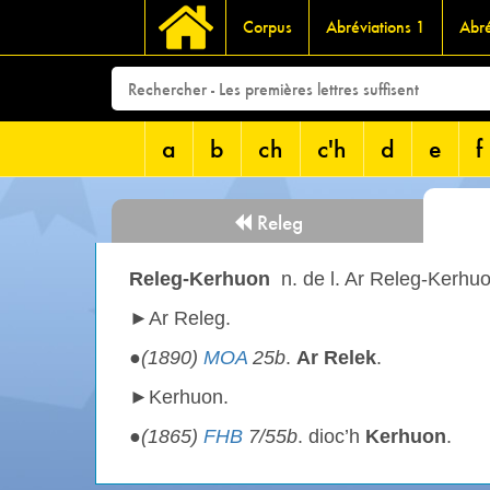
Corpus
Abréviations 1
Abré
a
b
ch
c'h
d
e
f
Releg
Releg-Kerhuon
n. de l. Ar Releg-Kerhu
►Ar Releg.
●
(1890)
MOA
25b
.
Ar Relek
.
►Kerhuon.
●
(1865)
FHB
7/55b
. dioc’h
Kerhuon
.