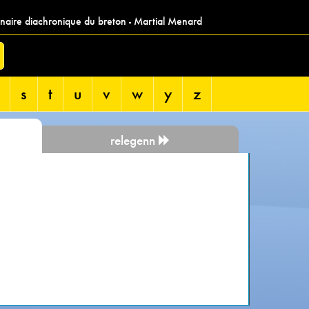
nnaire diachronique du breton - Martial Menard
s
t
u
v
w
y
z
relegenn