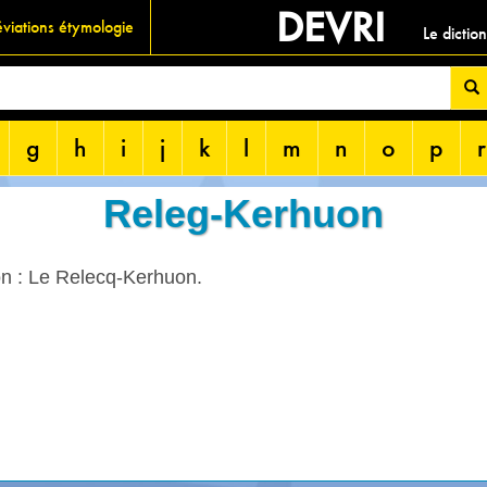
DEVRI
viations étymologie
Le dictio
g
h
i
j
k
l
m
n
o
p
r
Releg-Kerhuon
on : Le Relecq-Kerhuon.