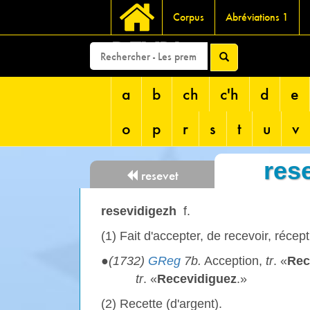
Corpus
Abréviations 1
DEVRI
a
b
ch
c'h
d
e
o
p
r
s
t
u
v
res
resevet
resevidigezh
f.
(1) Fait d'accepter, de recevoir, récept
●
(1732)
GReg
7b.
Acception,
tr
. «
Rec
tr
. «
Recevidiguez
.»
(2) Recette (d'argent).