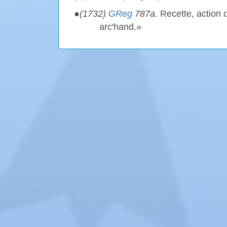
●
(1732)
GReg
787a.
Recette, action d
arc'hand.»