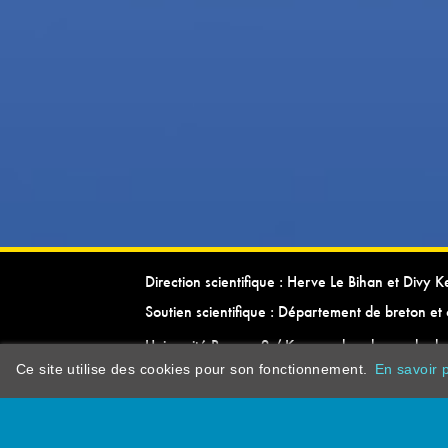
Direction scientifique : Herve Le Bihan et Divy 
Soutien scientifique : Département de breton et 
Université Rennes 2 / Kevrenn brezhoneg ha ke
Ce site utilise des cookies pour son fonctionnement.
En savoir p
dictionarypor