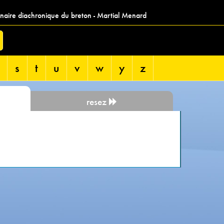
nnaire diachronique du breton - Martial Menard
s
t
u
v
w
y
z
resez