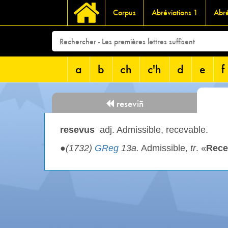
Corpus
Abréviations 1
Abré
a
b
ch
c'h
d
e
f
reseviñ
resevus
adj. Admissible, recevable.
●
(1732)
GReg
13a.
Admissible,
tr
. «
Rece