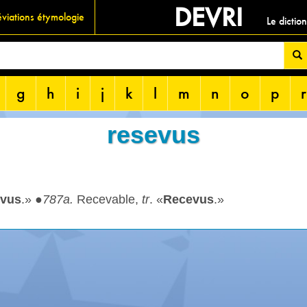
DEVRI
viations étymologie
Le dictio
g
h
i
j
k
l
m
n
o
p
r
resevus
vus
.» ●
787a.
Recevable,
tr
. «
Recevus
.»