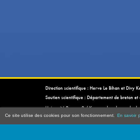
Direction scientifique : Herve Le Bihan et Divy 
Soutien scientifique : Département de breton et 
Université Rennes 2 / Kevrenn brezhoneg ha ke
Ce site utilise des cookies pour son fonctionnement.
En savoir p
dictionarypor