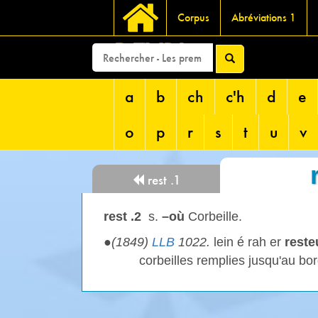
Corpus
Abréviations 1
DEVRI
a
b
ch
c'h
d
e
o
p
r
s
t
u
v
rest .1
rest .2
s.
–où
Corbeille.
●
(1849)
LLB
1022.
lein é rah er
reste
corbeilles remplies jusqu'au bo