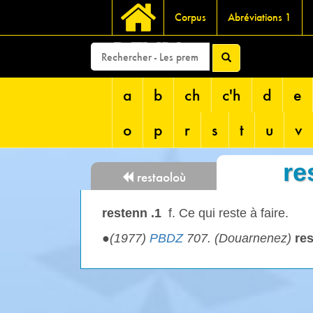
Corpus
Abréviations 1
DEVRI
a
b
ch
c'h
d
e
o
p
r
s
t
u
v
re
restaoloù
restenn .1
f. Ce qui reste à faire.
●
(1977)
PBDZ
707. (Douarnenez)
re