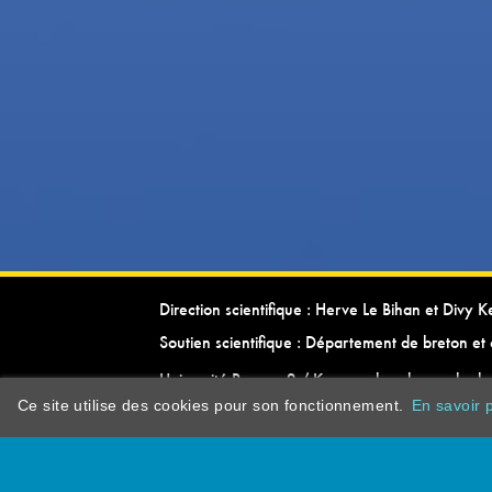
Direction scientifique : Herve Le Bihan et Divy 
Soutien scientifique : Département de breton et 
Université Rennes 2 / Kevrenn brezhoneg ha ke
Ce site utilise des cookies pour son fonctionnement.
En savoir p
dictionarypor