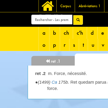
Corpus
Abréviations 1
DEVRI
a
b
ch
c'h
d
e
o
p
r
s
t
u
v
ret .1
ret .2
m. Force, nécessité.
●
(1499)
Ca
175b.
Ret quedam parua a
force.