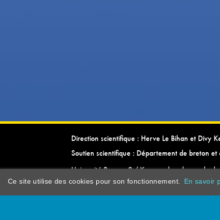
Direction scientifique : Herve Le Bihan et Divy 
Soutien scientifique : Département de breton et 
Université Rennes 2 / Kevrenn brezhoneg ha ke
Ce site utilise des cookies pour son fonctionnement.
En savoir p
dictionarypor