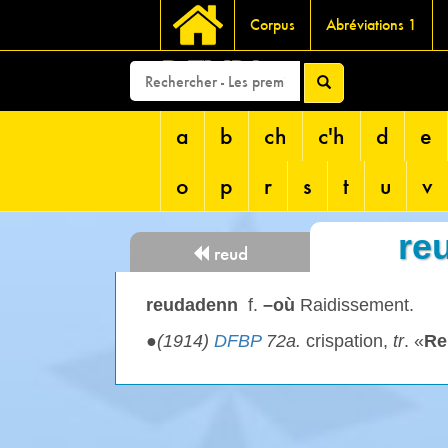
Corpus
Abréviations 1
DEVRI
a
b
ch
c'h
d
e
o
p
r
s
t
u
v
re
reud
reudadenn
f.
–où
Raidissement.
●
(1914)
DFBP
72a.
crispation,
tr
. «
Re