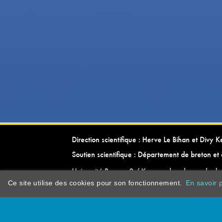
Direction scientifique : Herve Le Bihan et Divy 
Soutien scientifique : Département de breton et 
Université Rennes 2 / Kevrenn brezhoneg ha ke
Ce site utilise des cookies pour son fonctionnement.
En savoir p
dictionarypor