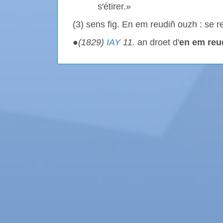
s'étirer.»
(3) sens fig. En em reudiñ ouzh : se reb
●
(1829)
IAY
11.
an droet d'
en em reu