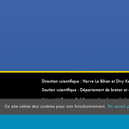
Direction scientifique : Herve Le Bihan et Divy 
Soutien scientifique : Département de breton et 
Université Rennes 2 / Kevrenn brezhoneg ha ke
Ce site utilise des cookies pour son fonctionnement.
En savoir p
dictionarypor