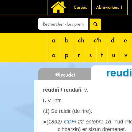
Corpus
Abréviations 1
DEVRI
a
b
ch
c'h
d
e
o
p
r
s
t
u
v
reudi
reudet
reudiñ / reudañ
v.
I.
V. intr.
(1) Se raidir (de rire).
●
(1892)
CDFi
22 octobre 1d
. Tud Pl
c’hoarzin) er sizun dremenet.