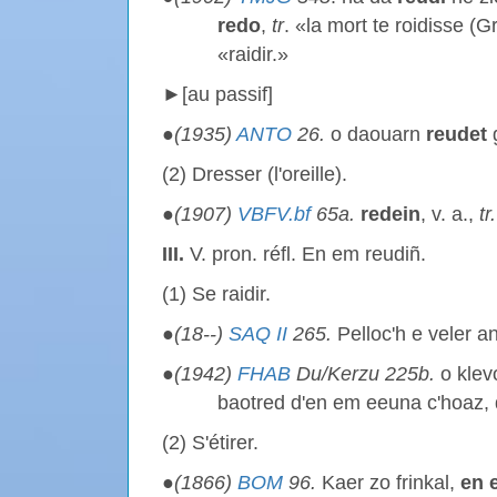
redo
,
tr
. «la mort te roidisse (Gr
«raidir.»
►[au passif]
●
(1935)
ANTO
26.
o daouarn
reudet
g
(2) Dresser (l'oreille).
●
(1907)
VBFV.bf
65a.
redein
, v. a.,
tr.
III.
V. pron. réfl. En em reudiñ.
(1) Se raidir.
●
(18--)
SAQ II
265.
Pelloc'h e veler an
●
(1942)
FHAB
Du/Kerzu 225b.
o klev
baotred d'en em eeuna c'hoaz, 
(2) S'étirer.
●
(1866)
BOM
96.
Kaer zo frinkal,
en 