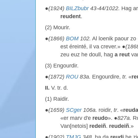
●
(1924)
BILZbubr
43-44/1022.
Hag ar 
reudent
.
(2) Mourir.
●
(1866)
BOM
102.
Al loenik paour zo e
est éreinté, il va crever.» ●
(186
zeu euz he doull, hag
a reut
var
(3) Engourdir.
●
(1872)
ROU
83a.
Engourdire,
tr.
«
re
II.
V. tr. d.
(1) Raidir.
●
(1659)
SCger
106a.
roidir,
tr
. «
reud
«er marv d'e
reudo
». ●
827a.
Ro
Van[netois]
redeiñ
.
reudeiñ
.»
●
(1902)
TMJG
348
. ha da
reudi
he zi