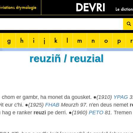
DEVRI
viations étymologie
Le dictio
g
h
i
j
k
l
m
n
o
p
r
reuziñ / reuzial
, chom er gambr, ha monet da gousket. ●
(1910)
YPAG
3
t eur c'hi. ●
(1925)
FHAB
Meurzh 97.
n'en deus nemet
r
u hag e ranker
reuzi
pe derri. ●
(1960)
PETO
81.
Tremen 