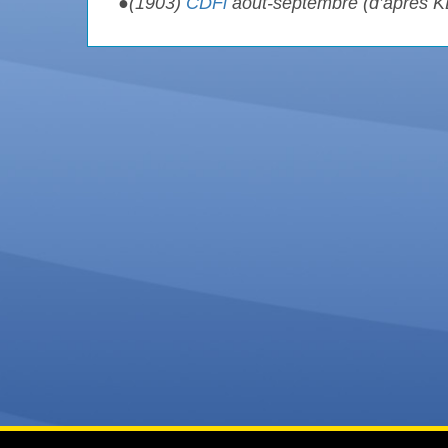
●
(1903)
CDFi
août-septembre (d’après 