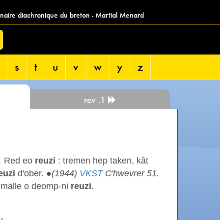
nnaire diachronique du breton - Martial Menard
s
t
u
v
w
y
z
rev .1
.
Red eo
reuzi
: tremen hep taken, kât
euzi
d'ober. ●
(1944)
VKST
C'hwevrer 51.
malle o deomp-ni
reuzi
.