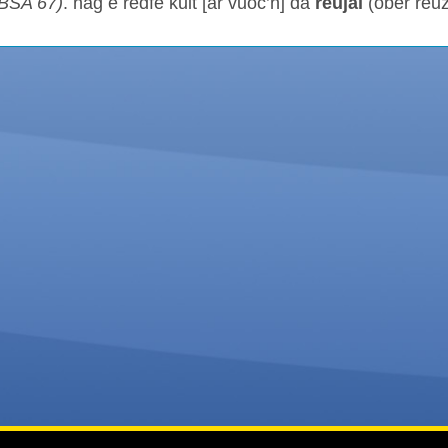
KBSA 67)
. hag e redfe kuit [ar vuoc’h] da
reujal
(ober reuz