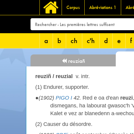
Corpus
Abréviations 1
Abré
a
b
ch
c'h
d
e
f
reuziañ
reuziñ / reuzial
v. intr.
(1) Endurer, supporter.
●
(1902)
PIGO I
42.
Red e oa d'ean
reuzi
dismegans, ha labourat gwasoc'h 'vi
Kalet e vez ar blanedenn a-wecho
(2) Causer du désordre.