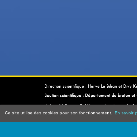
Direction scientifique : Herve Le Bihan et Divy 
Soutien scientifique : Département de breton et 
Université Rennes 2 / Kevrenn brezhoneg ha ke
Ce site utilise des cookies pour son fonctionnement.
En savoir p
dictionarypor