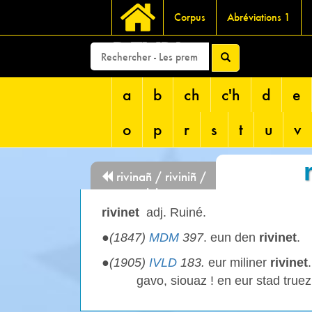
Corpus
Abréviations 1
DEVRI
a
b
ch
c'h
d
e
o
p
r
s
t
u
v
rivinañ / riviniñ /
rivin
rivinet
adj. Ruiné.
●
(1847)
MDM
397
. eun den
rivinet
.
●
(1905)
IVLD
183.
eur miliner
rivinet
gavo, siouaz ! en eur stad true