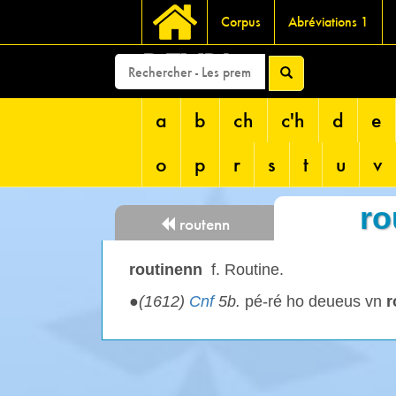
Corpus
Abréviations 1
DEVRI
a
b
ch
c'h
d
e
o
p
r
s
t
u
v
ro
routenn
routinenn
f.
Routine.
●
(1612)
Cnf
5b.
pé-ré ho deueus vn
r