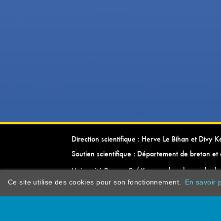
Direction scientifique : Herve Le Bihan et Divy 
Soutien scientifique : Département de breton et 
Université Rennes 2 / Kevrenn brezhoneg ha ke
Ce site utilise des cookies pour son fonctionnement.
En savoir p
dictionarypor