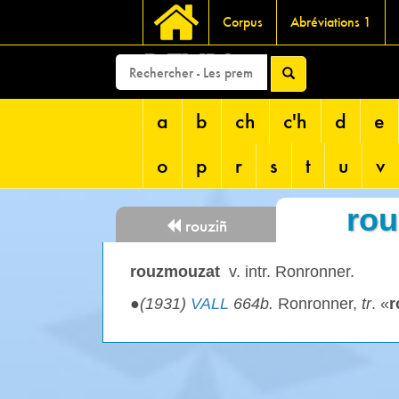
Corpus
Abréviations 1
DEVRI
a
b
ch
c'h
d
e
o
p
r
s
t
u
v
ro
rouziñ
rouzmouzat
v. intr. Ronronner.
●
(1931)
VALL
664b.
Ronronner,
tr
. «
r