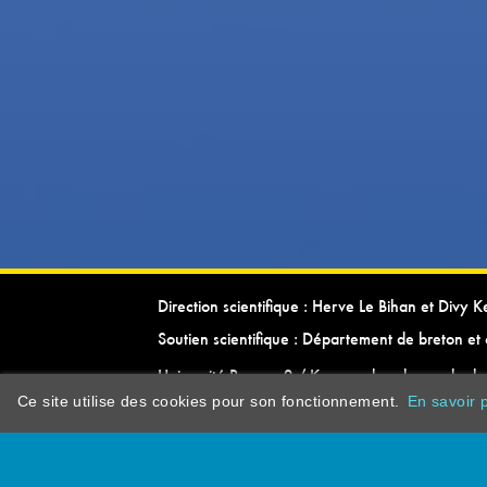
Direction scientifique : Herve Le Bihan et Divy 
Soutien scientifique : Département de breton et 
Université Rennes 2 / Kevrenn brezhoneg ha ke
Ce site utilise des cookies pour son fonctionnement.
En savoir p
dictionarypor