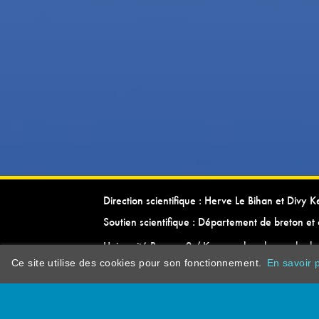
Direction scientifique : Herve Le Bihan et Divy 
Soutien scientifique : Département de breton et 
Université Rennes 2 / Kevrenn brezhoneg ha ke
Ce site utilise des cookies pour son fonctionnement.
En savoir p
dictionarypor