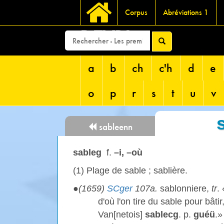
Corpus
Abréviations 1
DEVRI
a
b
ch
c'h
d
e
o
p
r
s
t
u
v
sableenn
sableg
f.
–i, –où
(1)
Plage de sable ; sablière.
●
(1659)
SCger
107a.
sablonniere,
tr
. 
d'où l'on tire du sable pour bâtir
Van[netois]
sablecg
. p.
guéü
.»