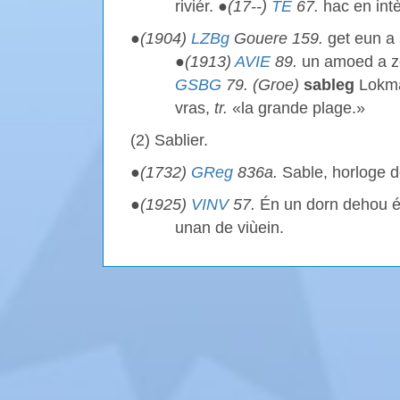
riviér. ●
(17--)
TE
67.
hac en int
●
(1904)
LZBg
Gouere 159.
get eun a 
●
(1913)
AVIE
89.
un amoed a zé
GSBG
79. (Groe)
sableg
Lokma
vras,
tr.
«la grande plage.»
(2) Sablier.
●
(1732)
GReg
836a.
Sable, horloge d
●
(1925)
VINV
57.
Én un dorn dehou é
unan de viùein.