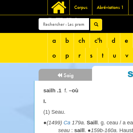
Corpus
Abréviations 1
DEVRI
a
b
ch
c'h
d
e
o
p
r
s
t
u
v
s
Saig
sailh .1
f.
–où
I.
(1) Seau.
●
(1499)
Ca
179a.
Saill
. g. ceau / a e
seau
:
saill
. ●
159b-160a.
Haust