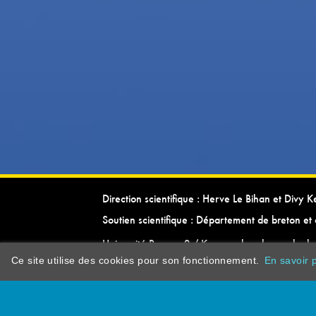
Direction scientifique : Herve Le Bihan et Divy 
Soutien scientifique : Département de breton et 
Université Rennes 2 / Kevrenn brezhoneg ha ke
Ce site utilise des cookies pour son fonctionnement.
En savoir p
dictionarypor