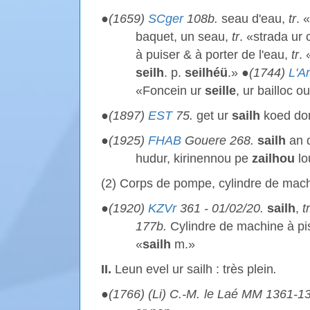
●
(1659)
SCger
108b.
seau d'eau,
tr
. «
baquet, un seau,
tr
. «strada ur 
à puiser & à porter de l'eau,
tr
. 
seilh
. p.
seilhéü
.» ●
(1744)
L'A
«Foncein ur
seille
, ur bailloc ou
●
(1897)
EST
75.
get ur
sailh
koed do
●
(1925)
FHAB
Gouere 268.
sailh
an d
hudur, kirinennou pe
zailhou
lo
(2) Corps de pompe, cylindre de mach
●
(1920)
KZVr
361 - 01/02/20.
sailh
,
t
177b.
Cylindre de machine à pi
«
sailh
m.»
II.
Leun evel ur sailh : très plein
.
●
(1766) (Li) C.-M. le Laé MM 1361-1