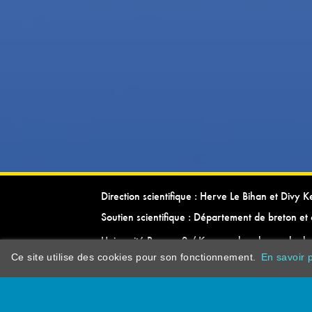
Direction scientifique : Herve Le Bihan et Divy 
Soutien scientifique : Département de breton et 
Université Rennes 2 / Kevrenn brezhoneg ha ke
Ce site utilise des cookies pour son fonctionnement.
En savoir p
dictionarypor