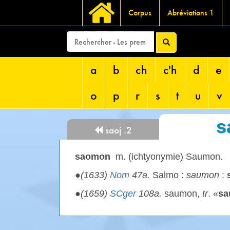
Corpus
Abréviations 1
DEVRI
a
b
ch
c'h
d
e
o
p
r
s
t
u
v
s
saoj .2
saomon
m. (ichtyonymie) Saumon.
●
(1633)
Nom
47a.
Salmo :
saumon
:
●
(1659)
SCger
108a.
saumon,
tr
. «
sa