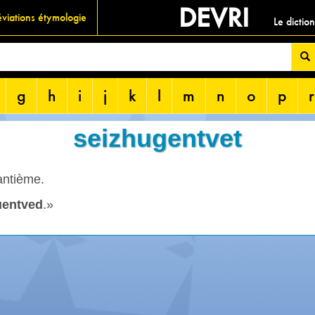
DEVRI
viations étymologie
Le dictio
g
h
i
j
k
l
m
n
o
p
r
seizhugentvet
antième.
uentved
.»