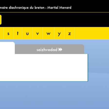
nnaire diachronique du breton - Martial Menard
s
t
u
v
w
y
z
seizhvedad