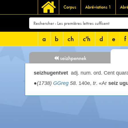
Corpus
Abréviations 1
Abré
a
b
ch
c'h
d
e
f
seizhpennek
seizhugentvet
adj. num. ord. Cent quar
●
(1738)
GGreg
58.
140e,
tr
. «Ar
seiz ug