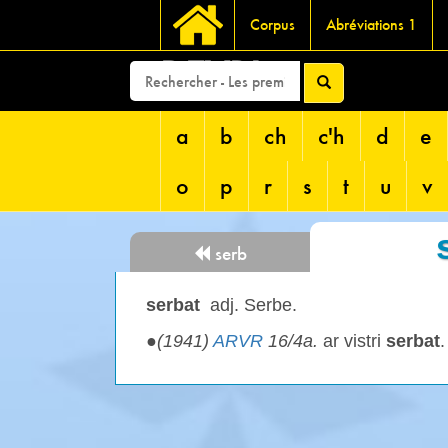
Corpus
Abréviations 1
DEVRI
a
b
ch
c'h
d
e
o
p
r
s
t
u
v
serb
serbat
adj. Serbe.
●
(1941)
ARVR
16/4a.
ar vistri
serbat
.