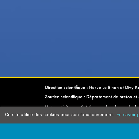
Direction scientifique : Herve Le Bihan et Divy 
Soutien scientifique : Département de breton et 
Université Rennes 2 / Kevrenn brezhoneg ha ke
Ce site utilise des cookies pour son fonctionnement.
En savoir p
dictionarypor