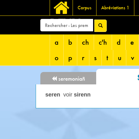
Corpus
Abréviations 1
DEVRI
a
b
ch
c'h
d
e
o
p
r
s
t
u
v
seremoniañ
seren
voir
sirenn