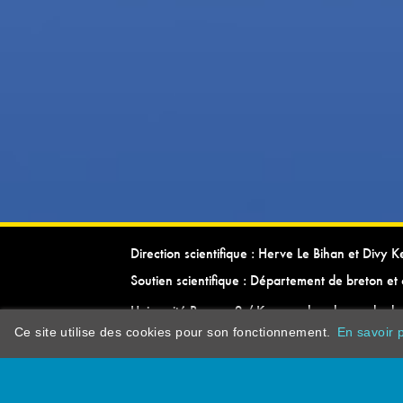
Direction scientifique : Herve Le Bihan et Divy 
Soutien scientifique : Département de breton et 
Université Rennes 2 / Kevrenn brezhoneg ha ke
Ce site utilise des cookies pour son fonctionnement.
En savoir p
dictionarypor