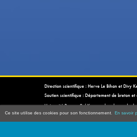
Direction scientifique : Herve Le Bihan et Divy 
Soutien scientifique : Département de breton et 
Université Rennes 2 / Kevrenn brezhoneg ha ke
Ce site utilise des cookies pour son fonctionnement.
En savoir p
dictionarypor