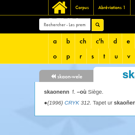
Corpus
Abréviations 1
DEVRI
a
b
ch
c'h
d
e
o
p
r
s
t
u
v
sk
skaon-wele
skaonenn
f.
–où
Siège.
●
(1996)
CRYK
312.
Tapet ur
skaoñe