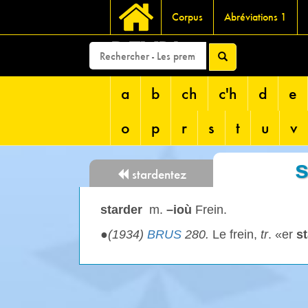
Corpus
Abréviations 1
DEVRI
a
b
ch
c'h
d
e
o
p
r
s
t
u
v
s
stardentez
starder
m.
–ioù
Frein.
●
(1934)
BRUS
280.
Le frein,
tr
. «er
s