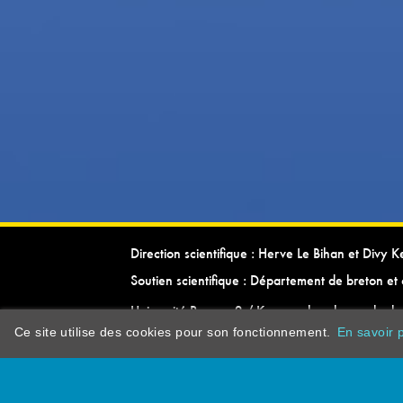
Direction scientifique : Herve Le Bihan et Divy 
Soutien scientifique : Département de breton et 
Université Rennes 2 / Kevrenn brezhoneg ha ke
Ce site utilise des cookies pour son fonctionnement.
En savoir p
dictionarypor