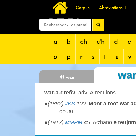
Corpus
Abréviations 1
DEVRI
a
b
ch
c'h
d
e
o
p
r
s
t
u
v
war
war
war-a-dreñv
adv. À reculons.
●
(1862)
JKS
100.
Mont a reot
war a
douar.
●
(1912)
MMPM
45.
Ac'hano
e teujom