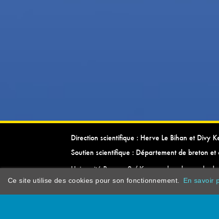
Direction scientifique : Herve Le Bihan et Divy 
Soutien scientifique : Département de breton et 
Université Rennes 2 / Kevrenn brezhoneg ha ke
Ce site utilise des cookies pour son fonctionnement.
En savoir p
dictionarypor